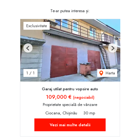
Te-ar putea interesa și:
Exclusivitate
Previous
Next
Harta
1
/
1
Garaj utilat pentru vopsire auto
109,000 €
(negociabil)
Proprietate specială de vânzare
Ciocana, Chișinău
30 mp
Vezi mai multe detalii