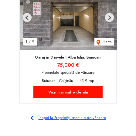
Previous
Next
Harta
1
/
9
Garaj în 3 nivele | Alba Iulia, Buiucani
75,000 €
Proprietate specială de vânzare
Buiucani, Chișinău
43.9 mp
Vezi mai multe detalii
Înapoi la Proprietăți speciale de vânzare