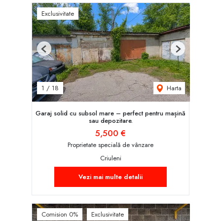
Exclusivitate
Previous
Next
Harta
1
/
18
Garaj solid cu subsol mare – perfect pentru mașină
sau depozitare.
5,500 €
Proprietate specială de vânzare
Criuleni
Vezi mai multe detalii
Comision 0%
Exclusivitate