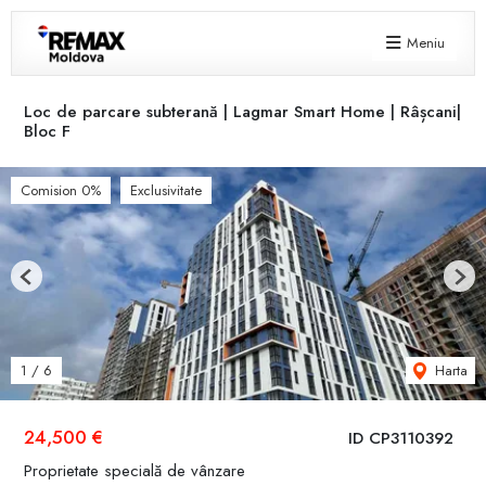
Meniu
Loc de parcare subterană | Lagmar Smart Home | Râșcani|
Bloc F
Comision 0%
Exclusivitate
Previous
Next
Harta
1
/
6
24,500 €
ID CP3110392
Proprietate specială de vânzare