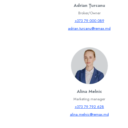
Adrian Țurcanu
Broker/Owner
+373 79 000 089
adrian.turcanu@remax.md
Alina Melnic
Marketing manager
+373 79 792 628
alina.melnic@remax.md