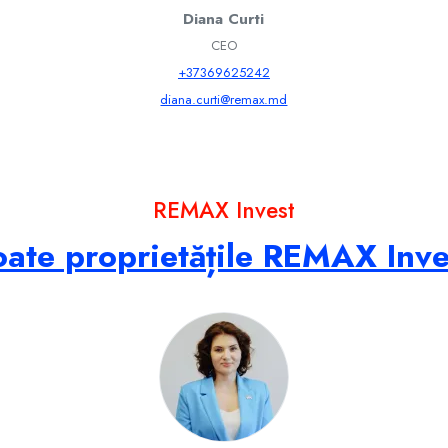
Diana Curti
CEO
+37369625242
diana.curti@remax.md
REMAX Invest
oate proprietățile REMAX Inve