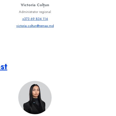
Victoria Colțun
Administrator regional
+373 69 834 114
victoria.coltun@remax.md
st