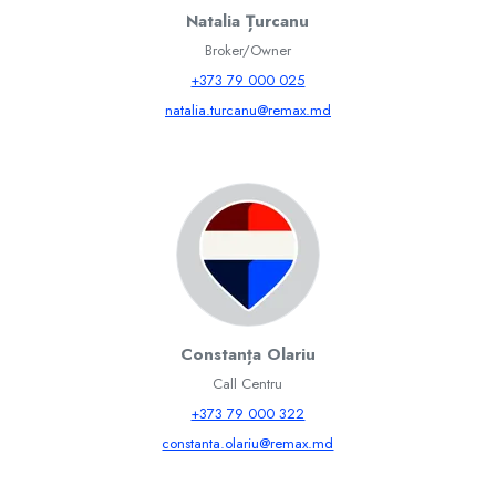
Natalia Țurcanu
Broker/Owner
+373 79 000 025
natalia.turcanu@remax.md
Constanța Olariu
Call Centru
+373 79 000 322
constanta.olariu@remax.md