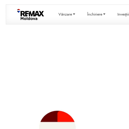
Vânzare
Închiriere
Invesți