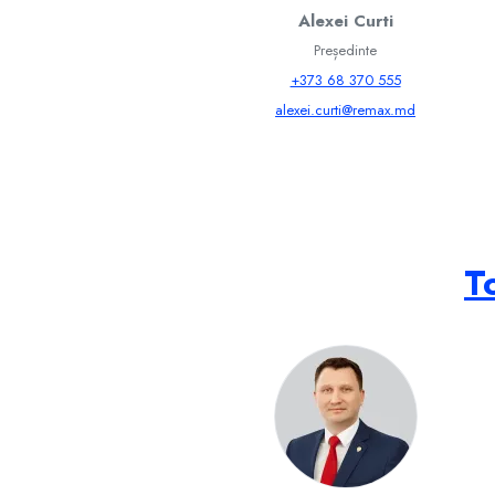
Alexei Curti
Președinte
+373 68 370 555
alexei.curti@remax.md
T