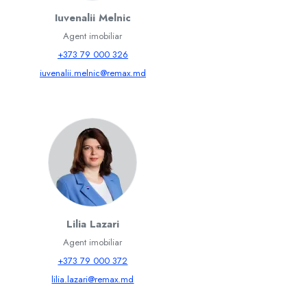
Iuvenalii Melnic
Agent imobiliar
+373 79 000 326
iuvenalii.melnic@remax.md
Lilia Lazari
Agent imobiliar
+373 79 000 372
lilia.lazari@remax.md