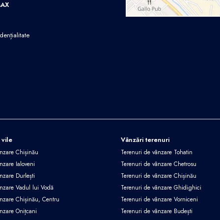
MAX
dențialitate
 vile
Vânzări terenuri
ânzare Chișinău
Terenuri de vânzare Tohatin
nzare Ialoveni
Terenuri de vânzare Chetrosu
nzare Durlești
Terenuri de vânzare Chișinău
ânzare Vadul lui Vodă
Terenuri de vânzare Ghidighici
ânzare Chișinău, Centru
Terenuri de vânzare Vorniceni
ânzare Onițcani
Terenuri de vânzare Budești