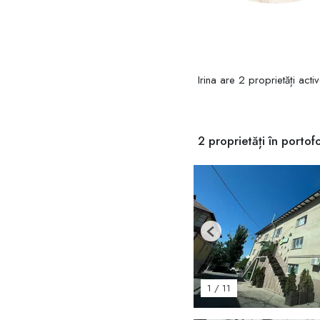
Irina are 2 proprietăți activ
2 proprietăți în portofo
Previous
1
/
11