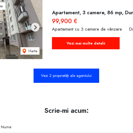
te
Apartament, 3 camere, 86 mp, Durl
99,900 €
Apartament cu 3 camere de vânzare
Du
Next
Vezi mai multe detalii
Harta
Vezi 2 proprietăți ale agentului
Scrie-mi acum:
Nume