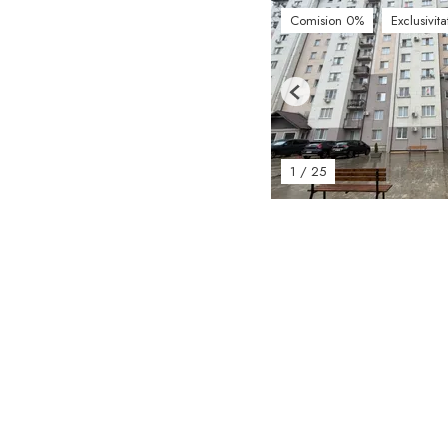
Comision 0%
Exclusivita
Previous
1
/
25