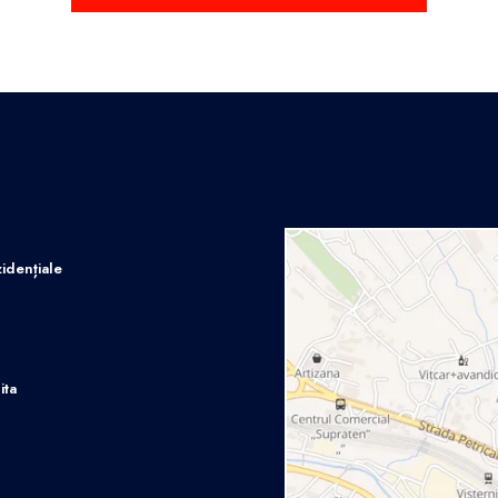
idențiale
ita