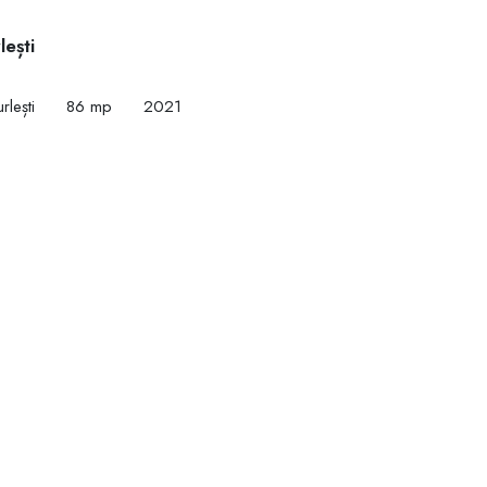
ești
rlești
86 mp
2021