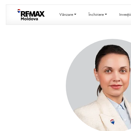
Vânzare
Închiriere
Invesți