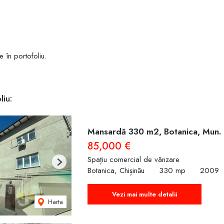
e în portofoliu.
liu:
Mansardă 330 m2, Botanica, Mun. 
85,000 €
Spațiu comercial de vânzare
Next
Botanica, Chișinău
330 mp
2009
Vezi mai multe detalii
Harta