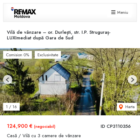
Meniu
Vilă de vânzare – or. Durlești, str. I.P. Struguraș-
LUXImediat după Gara de Sud
Comision 0%
Exclusivitate
Previous
Next
Harta
1
/
16
124,900 €
ID CP3110356
(negociabil)
Casă / Vilă cu 3 camere de vânzare