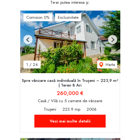
Te-ar putea interesa și:
Comision 0%
Exclusivitate
Previous
Next
Harta
1
/
24
Spre vânzare casă individuală în Trușeni – 223,9 m²
| Teren 8 Ari
260,000 €
Casă / Vilă cu 5 camere de vânzare
Trușeni
223.9 mp
2006
Vezi mai multe detalii