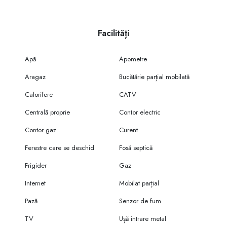
Facilități
Apă
Apometre
Aragaz
Bucătărie parțial mobilată
Calorifere
CATV
Centrală proprie
Contor electric
Contor gaz
Curent
Ferestre care se deschid
Fosă septică
Frigider
Gaz
Internet
Mobilat parțial
Pază
Senzor de fum
TV
Ușă intrare metal