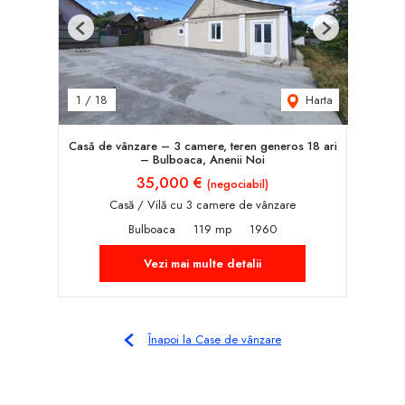
Previous
Next
Harta
1
/
18
Casă de vânzare – 3 camere, teren generos 18 ari
– Bulboaca, Anenii Noi
35,000 €
(negociabil)
Casă / Vilă cu 3 camere de vânzare
Bulboaca
119 mp
1960
Vezi mai multe detalii
Înapoi la Case de vânzare