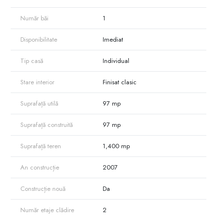
Teren îngrijit, cu potențial pentru agricultură, relaxare sau extindere
Zonă verde, liniștită, cu aer curat.
Număr băi
1
Disponibilitate
Imediat
Tip casă
Individual
Stare interior
Finisat clasic
Suprafață utilă
97 mp
Suprafață construită
97 mp
Suprafață teren
1,400 mp
An construcție
2007
Construcție nouă
Da
Număr etaje clădire
2