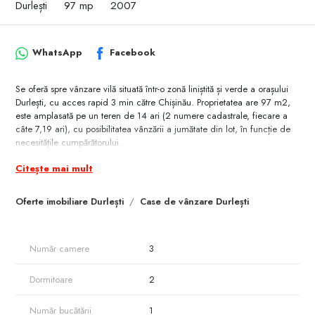
Durlești
97 mp
2007
WhatsApp
Facebook
Se oferă spre vânzare vilă situată într-o zonă liniștită și verde a orașului
Durlești, cu acces rapid 3 min către Chișinău. Proprietatea are 97 m2,
este amplasată pe un teren de 14 ari (2 numere cadastrale, fiecare a
câte 7,19 ari), cu posibilitatea vânzării a jumătate din lot, în funcție de
necesitățile cumpărătorului.
Vila este construită în 2 nivele , 2 camere și living + demisol cu
Citește mai mult
bucătărie,spații de depozitare, grup sanitar, fiind potrivită atât pentru
locuire permanentă, cât și pentru casă de vacanță sau investiție.
Avantaje principale ale proprietății:
Oferte imobiliare Durlești
Case de vânzare Durlești
Fântână proprie, cu debit de 800 m³/oră,
✔️ apă potabilă
Lot pomicol, care include:
Număr camere
3
- livadă
- vie
- grădină
Dormitoare
2
- toate comunicațiile
- securizată la compania de pază
Număr bucătării
1