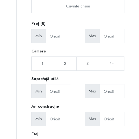
Preț (€)
Min
Max
Camere
1
2
3
4+
Suprafață utilă
Min
Max
An construcție
Min
Max
Etaj