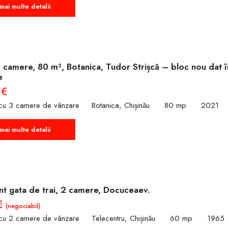
mai multe detalii
3 camere, 80 m², Botanica, Tudor Strișcă – bloc nou dat î
e
 €
cu 3 camere de vânzare
Botanica, Chișinău
80 mp
2021
mai multe detalii
t gata de trai, 2 camere, Docuceaev.
€
(negociabil)
cu 2 camere de vânzare
Telecentru, Chișinău
60 mp
1965