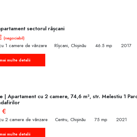
apartament sectorul râșcani
 €
(negociabil)
cu 1 camere de vânzare
Rîșcani, Chișinău
46.5 mp
2017
mai multe detalii
 | Apartament cu 2 camere, 74,6 m², str. Melestiu 1 Parc
dafirilor
 €
cu 2 camere de vânzare
Centru, Chișinău
75 mp
2021
mai multe detalii