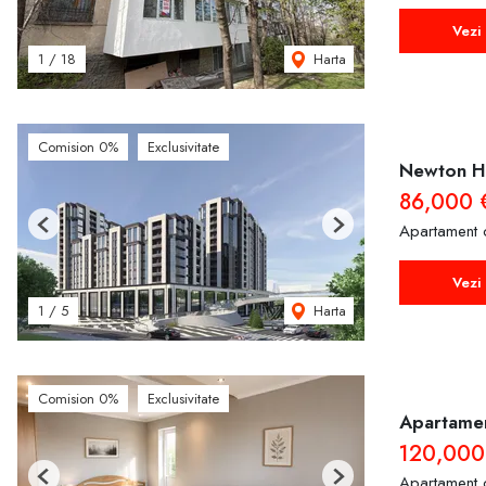
Vezi 
Harta
1
/
18
Comision 0%
Exclusivitate
Newton Ho
86,000 
Apartament 
Previous
Next
Vezi 
Harta
1
/
5
Comision 0%
Exclusivitate
Apartamen
120,00
Apartament 
Previous
Next