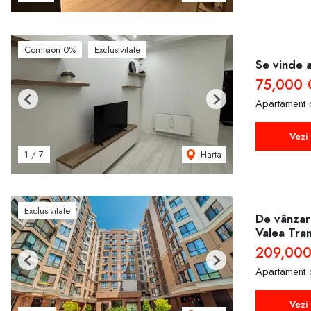
Comision 0%
Exclusivitate
Se vinde 
75,000
Apartament 
Previous
Next
Vezi 
Harta
1
/
7
Exclusivitate
De vânzare
Valea Tran
209,000
Previous
Next
Apartament 
Vezi 