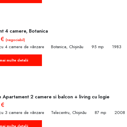
t 4 camere, Botanica
 €
(negociabil)
cu 4 camere de vânzare
Botanica, Chișinău
95 mp
1983
mai multe detalii
e Apartament 2 camere si balcon + living cu logie
 €
cu 3 camere de vânzare
Telecentru, Chișinău
87 mp
2008
mai multe detalii