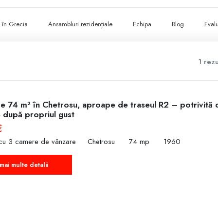
ii în Grecia
Ansambluri rezidențiale
Echipa
Blog
Evalu
1 rezu
de 74 m² în Chetrosu, aproape de traseul R2 – potrivită 
 după propriul gust
€
cu 3 camere de vânzare
Chetrosu
74 mp
1960
mai multe detalii