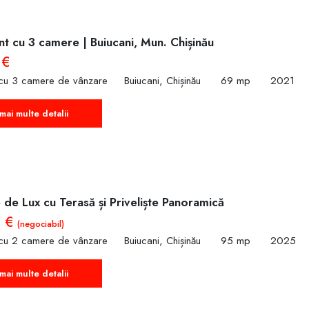
t cu 3 camere | Buiucani, Mun. Chișinău
 €
cu 3 camere de vânzare
Buiucani, Chișinău
69 mp
2021
mai multe detalii
de Lux cu Terasă și Priveliște Panoramică
0 €
(negociabil)
cu 2 camere de vânzare
Buiucani, Chișinău
95 mp
2025
mai multe detalii