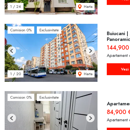
Harta
1
/
24
Comision 0%
Exclusivitate
Buiucani |
Panorami
144,900
Previous
Next
Apartament 
Vezi 
Harta
1
/
20
Comision 0%
Exclusivitate
Apartamen
84,900 
Apartament 
Previous
Next