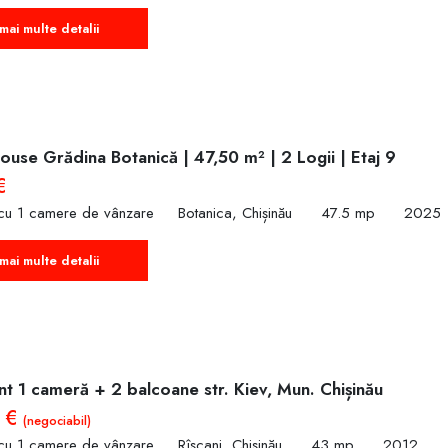
mai multe detalii
use Grădina Botanică | 47,50 m² | 2 Logii | Etaj 9
€
cu 1 camere de vânzare
Botanica, Chișinău
47.5 mp
2025
mai multe detalii
t 1 cameră + 2 balcoane str. Kiev, Mun. Chișinău
0 €
(negociabil)
cu 1 camere de vânzare
Rîșcani, Chișinău
43 mp
2012