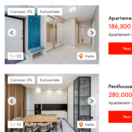
Comision 0%
Exclusivitate
Apartamen
186,500
Apartament 
Previous
Next
Vezi 
Harta
1
/
25
Comision 0%
Exclusivitate
Penthouse 
280,00
Apartament 
Previous
Next
Vezi 
Harta
1
/
10