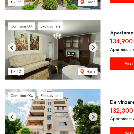
Harta
1
/
25
Comision 0%
Exclusivitate
Apartamen
134,900
Apartament 
Previous
Next
Vezi 
Harta
1
/
10
Comision 0%
Exclusivitate
De vinzar
132,000
Apartament 
Previous
Next
Vezi 