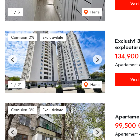
Vezi 
Harta
1
/
8
Comision 0%
Exclusivitate
Exclusiv! 
exploatar
134,900
Previous
Next
Apartament 
Vezi 
Harta
1
/
21
Comision 0%
Exclusivitate
Apartamen
99,500 
Apartament 
Previous
Next