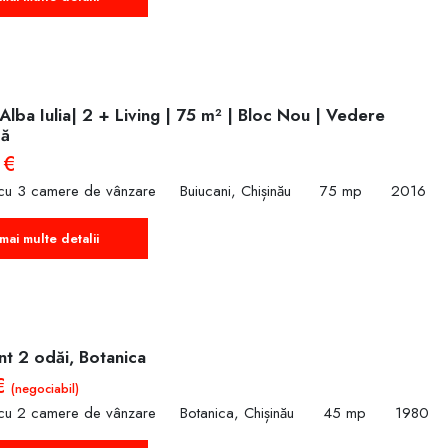
 Alba Iulia| 2 + Living | 75 m² | Bloc Nou | Vedere
că
 €
cu 3 camere de vânzare
Buiucani, Chișinău
75 mp
2016
mai multe detalii
t 2 odăi, Botanica
€
(negociabil)
cu 2 camere de vânzare
Botanica, Chișinău
45 mp
1980