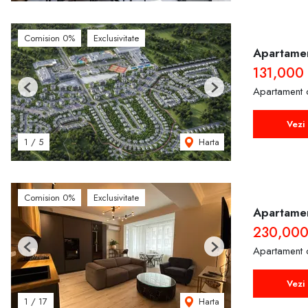
Comision 0%
Exclusivitate
Apartamen
131,000
Apartament 
Previous
Next
Vezi 
Harta
1
/
5
Comision 0%
Exclusivitate
Apartament
230,00
Apartament 
Previous
Next
Vezi 
Harta
1
/
17