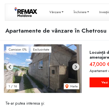
Vânzare
Închiriere
Invesți
Apartamente de vânzare în Chetrosu
Comision 0%
Exclusivitate
Locuință 
amenajare
47,000 
Previous
Next
Apartament 
Vezi 
Harta
1
/
16
Te-ar putea interesa și: