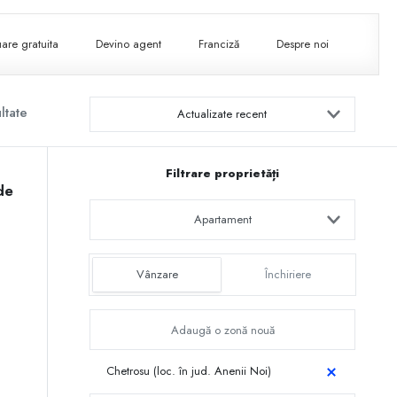
are gratuita
Devino agent
Franciză
Despre noi
ltate
Actualizate recent
Filtrare proprietăți
de
Apartament
Vânzare
Închiriere
Chetrosu (loc. în jud. Anenii Noi)