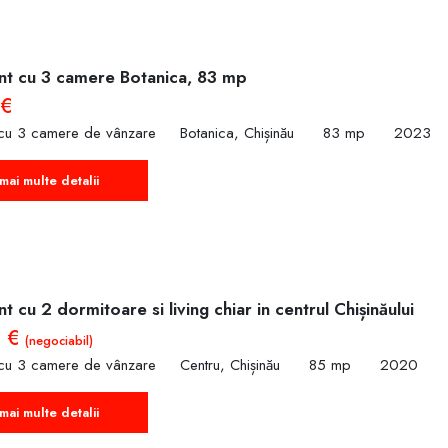
t cu 3 camere Botanica, 83 mp
 €
cu 3 camere de vânzare
Botanica, Chișinău
83 mp
2023
mai multe detalii
 cu 2 dormitoare si living chiar in centrul Chișinăului
0 €
(negociabil)
cu 3 camere de vânzare
Centru, Chișinău
85 mp
2020
mai multe detalii