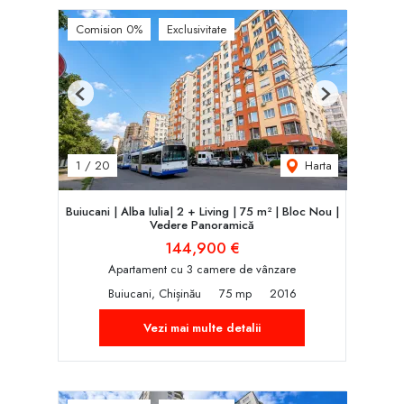
Comision 0%
Exclusivitate
Previous
Next
Harta
1
/
20
Buiucani | Alba Iulia| 2 + Living | 75 m² | Bloc Nou |
Vedere Panoramică
144,900 €
Apartament cu 3 camere de vânzare
Buiucani, Chișinău
75 mp
2016
Vezi mai multe detalii