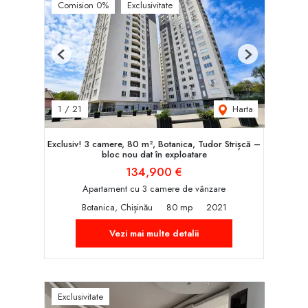
Comision 0%
Exclusivitate
Previous
Next
Harta
1
/
21
Exclusiv! 3 camere, 80 m², Botanica, Tudor Strișcă –
bloc nou dat în exploatare
134,900 €
Apartament cu 3 camere de vânzare
Botanica, Chișinău
80 mp
2021
Vezi mai multe detalii
Exclusivitate