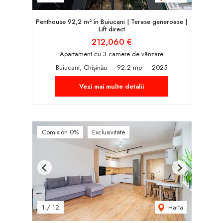
Penthouse 92,2 m² în Buiucani | Terase generoase |
Lift direct
212,060 €
Apartament cu 3 camere de vânzare
Buiucani, Chișinău
92.2 mp
2025
Vezi mai multe detalii
Comision 0%
Exclusivitate
Previous
Next
Harta
1
/
12