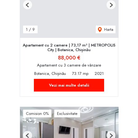
Previous
Next
Harta
1
/
9
Apartament cu 2 camere | 73,17 m² | METROPOLIS
City | Botanica, Chișinău
88,000 €
Apartament cu 3 camere de vânzare
Botanica, Chișinău
73.17 mp
2021
Vezi mai multe detalii
Comision 0%
Exclusivitate
Previous
Next