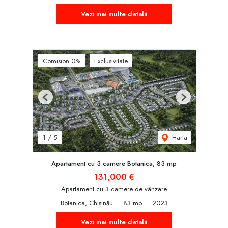
Vezi mai multe detalii
Comision 0%
Exclusivitate
Previous
Next
Harta
1
/
5
Apartament cu 3 camere Botanica, 83 mp
131,000 €
Apartament cu 3 camere de vânzare
Botanica, Chișinău
83 mp
2023
Vezi mai multe detalii