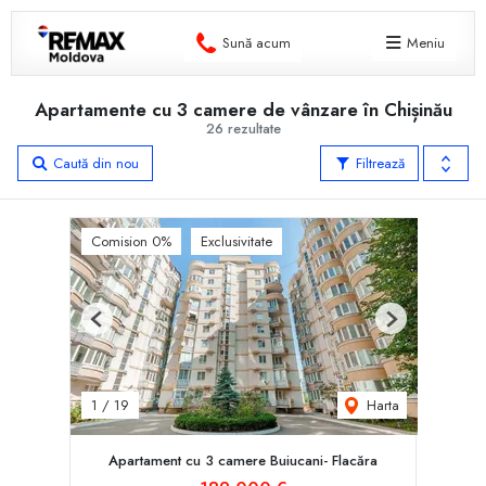
Sună acum
Meniu
Apartamente cu 3 camere de vânzare în Chișinău
26 rezultate
Caută din nou
Filtrează
Comision 0%
Exclusivitate
Previous
Next
Harta
1
/
19
Apartament cu 3 camere Buiucani- Flacăra