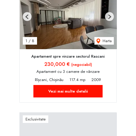
Previous
Next
Harta
1
/
8
Apartament spre vinzare sectorul Rascani
230,000 €
(negociabil)
Apartament cu 3 camere de vânzare
Rîșcani, Chișinău
117.4 mp
2009
Vezi mai multe detalii
Exclusivitate