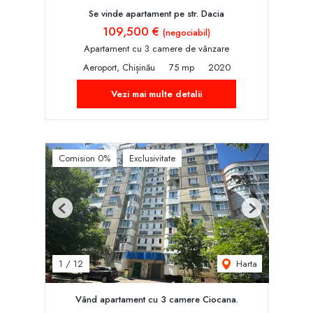
Se vinde apartament pe str. Dacia
109,500 €
(negociabil)
Apartament cu 3 camere de vânzare
Aeroport, Chișinău
75 mp
2020
Vezi mai multe detalii
Comision 0%
Exclusivitate
Previous
Next
Harta
1
/
12
Vând apartament cu 3 camere Ciocana.