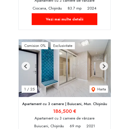
Apartament cu 3 camere de vânzare
Ciocana, Chișinău
83.7 mp
2024
Vezi mai multe detalii
Comision 0%
Exclusivitate
Previous
Next
Harta
1
/
25
Apartament cu 3 camere | Buiucani, Mun. Chișinău
186,500 €
Apartament cu 3 camere de vânzare
Buiucani, Chișinău
69 mp
2021