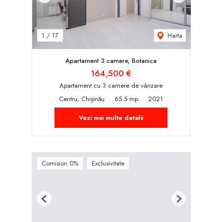
Harta
1
/
17
Apartament 3 camere, Botanica
164,500 €
Apartament cu 3 camere de vânzare
Centru, Chișinău
65.5 mp
2021
Vezi mai multe detalii
Comision 0%
Exclusivitate
Previous
Next