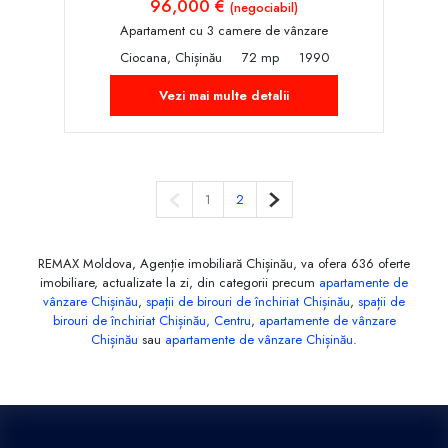
96,000 €
(negociabil)
Apartament cu 3 camere de vânzare
Ciocana, Chișinău
72 mp
1990
Vezi mai multe detalii
Pagina anterioară
Pagina următoare
1
2
REMAX Moldova, Agenție imobiliară Chișinău, va ofera 636 oferte
imobiliare, actualizate la zi, din categorii precum
apartamente de
vânzare Chișinău
,
spații de birouri de închiriat Chișinău
,
spații de
birouri de închiriat Chișinău, Centru
,
apartamente de vânzare
Chișinău
sau
apartamente de vânzare Chișinău
.