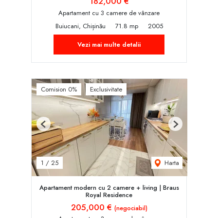
182,000 €
Apartament cu 3 camere de vânzare
Buiucani, Chișinău
71.8 mp
2005
Vezi mai multe detalii
Comision 0%
Exclusivitate
Previous
Next
Harta
1
/
25
Apartament modern cu 2 camere + living | Braus
Royal Residence
205,000 €
(negociabil)