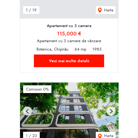
Harta
1
/
19
Apartament cu 3 camere
115,000 €
Apartament cu 3 camere de vânzare
Botanica, Chișinău
64 mp
1985
Vezi mai multe detalii
Comision 0%
Previous
Next
Harta
1
/
23