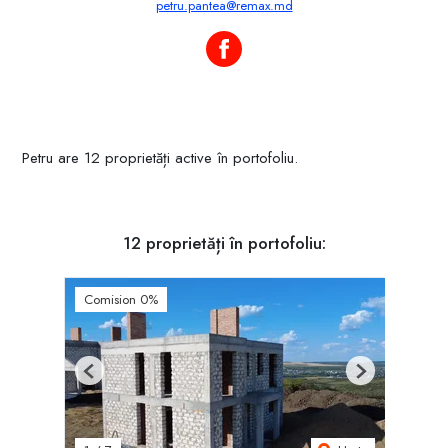
petru.pantea@remax.md
Petru Pantea pe Facebook
Petru are 12 proprietăți active în portofoliu.
12 proprietăți în portofoliu:
Comision 0%
Previous
Next