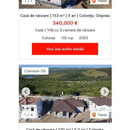
Harta
1
/
7
Casă de vânzare | 153 m² | 5 ari | Colonița, Chișinău
340,000 €
Casă / Vilă cu 5 camere de vânzare
Colonița
153 mp
2026
Vezi mai multe detalii
Comision 0%
Previous
Next
Harta
1
/
4
Casă de vânzare | 120 m² | 5,2 ari | Colonița,