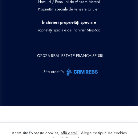
Hoteluri / Pensiuni de vânzare Mereni
Proprietăți speciale de vânzare Criuleni
Închirieri proprietăți speciale
Proprietăți speciale de închiriat Step-Soci
©
2026
REAL ESTATE FRANCHISE SRL
Site creat în
Acest site folosește cookies,
află detalii
.
Alege ce tipuri de cookies