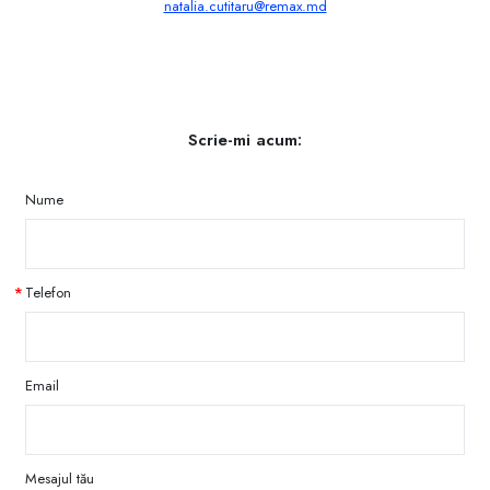
natalia.cutitaru@remax.md
Scrie-mi acum:
Nume
Telefon
Email
Mesajul tău