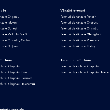
 vile
Vânzări terenuri
ânzare Chișinău
Terenuri de vânzare Tohatin
nzare Ialoveni
Terenuri de vânzare Chetrosu
nzare Durlești
Terenuri de vânzare Chișinău
ânzare Vadul lui Vodă
Terenuri de vânzare Ghidighici
ânzare Chișinău, Centru
Terenuri de vânzare Vorniceni
ânzare Onițcani
Terenuri de vânzare Budești
închiriat
Terenuri de închiriat
chiriat Chișinău
Terenuri de închiriat Chișinău
chiriat Chișinău, Centru
Terenuri de închiriat Chișinău, Telece
chiriat Chișinău, Botanica
chiriat Chișinău, Telecentru
oprietăți speciale