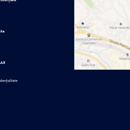
ita
MAX
dențialitate