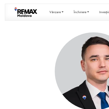
Vânzare
Închiriere
Invesți