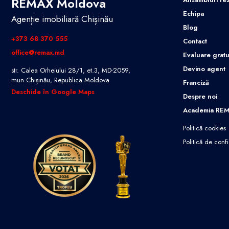
REMAX Moldova
Echipa
Agenție imobiliară Chișinău
Blog
+373 68 370 555
Contact
office@remax.md
Evaluare gratu
Devino agent
str. Calea Orheiului 28/1, et.3, MD-2059,
mun.Chișinău, Republica Moldova
Franciză
Deschide în Google Maps
Despre noi
Academia RE
Politică cookies
Politică de confi