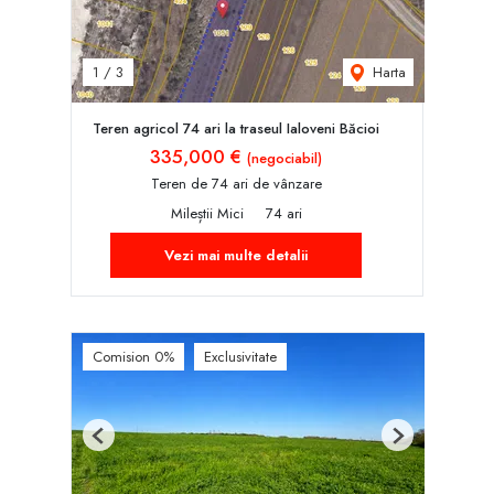
Harta
1
/
3
Teren agricol 74 ari la traseul Ialoveni Băcioi
335,000 €
(negociabil)
Teren de 74 ari de vânzare
Mileștii Mici
74 ari
Vezi mai multe detalii
Comision 0%
Exclusivitate
Previous
Next