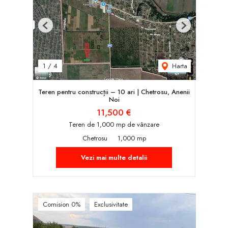
Previous
Next
Harta
1
/
4
Teren pentru construcții – 10 ari | Chetrosu, Anenii
Noi
11,500 €
Teren de 1,000 mp de vânzare
Chetrosu
1,000 mp
Vezi mai multe detalii
Comision 0%
Exclusivitate