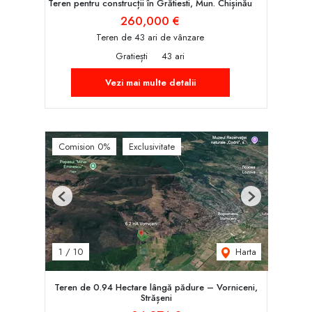
Teren pentru construcții în Grătiesti, Mun. Chișinău
260,000 €
Teren de 43 ari de vânzare
Gratiești
43 ari
Vezi mai multe detalii
Comision 0%
Exclusivitate
Previous
Next
Harta
1
/
10
Teren de 0.94 Hectare lângă pădure – Vorniceni,
Strășeni