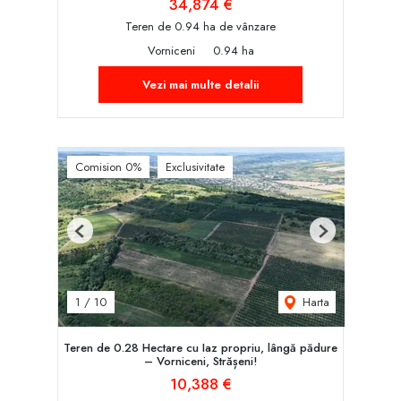
34,874 €
Teren de 0.94 ha de vânzare
Vorniceni
0.94 ha
Vezi mai multe detalii
Comision 0%
Exclusivitate
Previous
Next
Harta
1
/
10
Teren de 0.28 Hectare cu Iaz propriu, lângă pădure
– Vorniceni, Strășeni!
10,388 €