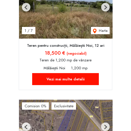
Previous
Next
Harta
1
/
7
Teren pentru construcții, Mălăieștii Noi, 12 ari
18,500 €
(negociabil)
Teren de 1,200 mp de vânzare
Mălăieștii Noi
1,200 mp
Vezi mai multe detalii
Comision 0%
Exclusivitate
Previous
Next