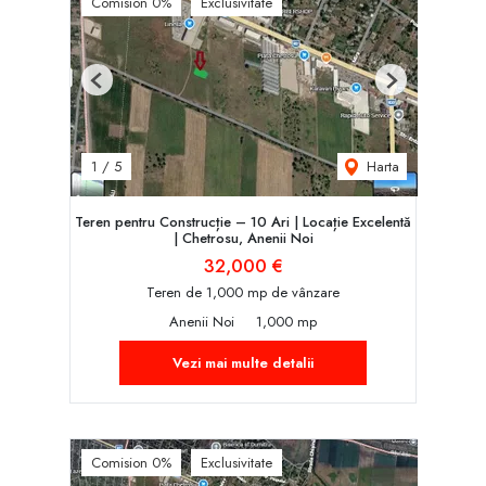
Comision 0%
Exclusivitate
Previous
Next
Harta
1
/
5
Teren pentru Construcție – 10 Ari | Locație Excelentă
| Chetrosu, Anenii Noi
32,000 €
Teren de 1,000 mp de vânzare
Anenii Noi
1,000 mp
Vezi mai multe detalii
Comision 0%
Exclusivitate