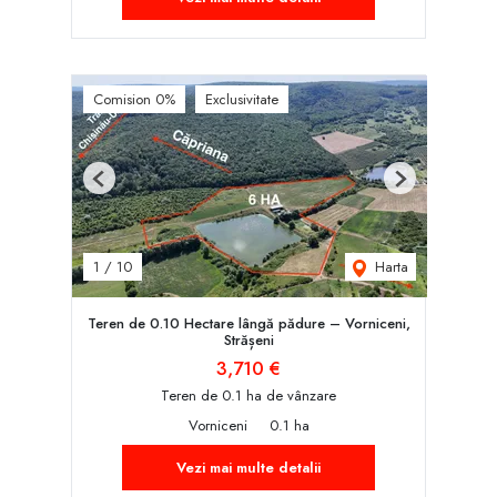
Comision 0%
Exclusivitate
Previous
Next
Harta
1
/
10
Teren de 0.10 Hectare lângă pădure – Vorniceni,
Strășeni
3,710 €
Teren de 0.1 ha de vânzare
Vorniceni
0.1 ha
Vezi mai multe detalii