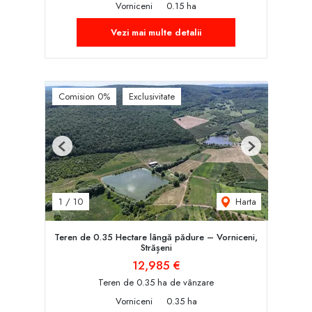
Vorniceni
0.15 ha
Vezi mai multe detalii
Comision 0%
Exclusivitate
Previous
Next
Harta
1
/
10
Teren de 0.35 Hectare lângă pădure – Vorniceni,
Strășeni
12,985 €
Teren de 0.35 ha de vânzare
Vorniceni
0.35 ha