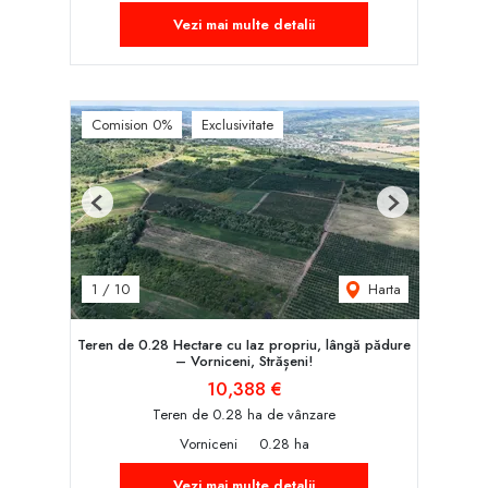
Vezi mai multe detalii
Comision 0%
Exclusivitate
Previous
Next
Harta
1
/
10
Teren de 0.28 Hectare cu Iaz propriu, lângă pădure
– Vorniceni, Strășeni!
10,388 €
Teren de 0.28 ha de vânzare
Vorniceni
0.28 ha
Vezi mai multe detalii