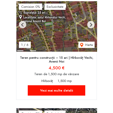
Comision 0%
Exclusivitate
Previous
Next
Harta
1
/
6
Teren pentru construcții – 15 ari | Hîrbovăț Vechi,
Anenii Noi
4,500 €
Teren de 1,500 mp de vânzare
Hîrbovăț
1,500 mp
Vezi mai multe detalii