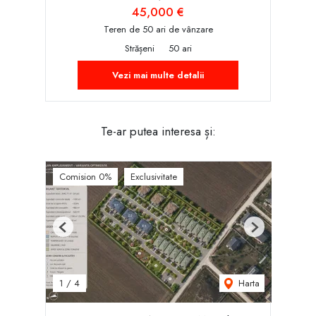
45,000 €
Teren de 50 ari de vânzare
Strășeni
50 ari
Vezi mai multe detalii
Te-ar putea interesa și:
Comision 0%
Exclusivitate
Previous
Next
Harta
1
/
4