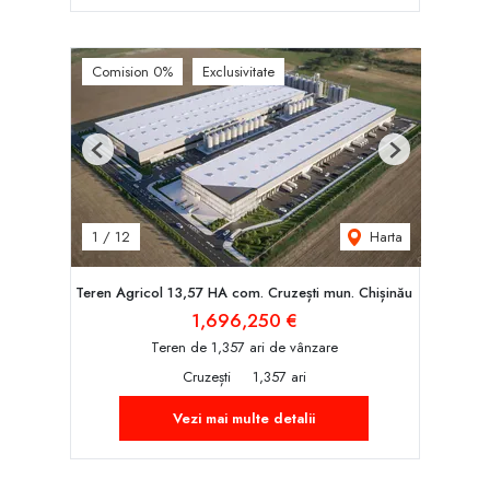
Comision 0%
Exclusivitate
Previous
Next
Harta
1
/
12
Teren Agricol 13,57 HA com. Cruzești mun. Chișinău
1,696,250 €
Teren de 1,357 ari de vânzare
Cruzești
1,357 ari
Vezi mai multe detalii