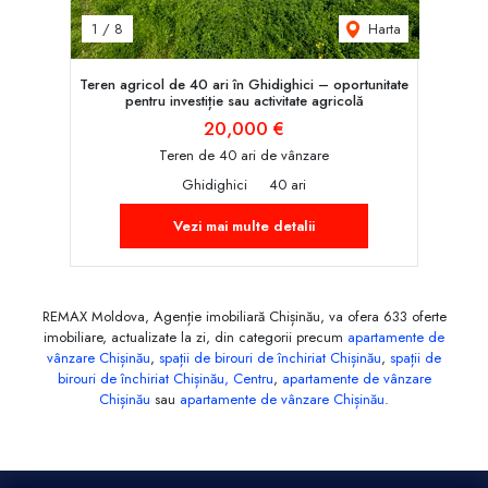
Harta
1
/
8
Teren agricol de 40 ari în Ghidighici – oportunitate
pentru investiție sau activitate agricolă
20,000 €
Teren de 40 ari de vânzare
Ghidighici
40 ari
Vezi mai multe detalii
REMAX Moldova, Agenție imobiliară Chișinău, va ofera 633 oferte
imobiliare, actualizate la zi, din categorii precum
apartamente de
vânzare Chișinău
,
spații de birouri de închiriat Chișinău
,
spații de
birouri de închiriat Chișinău, Centru
,
apartamente de vânzare
Chișinău
sau
apartamente de vânzare Chișinău
.