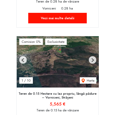
Teren de 0.28 ha de vânzare
Vorniceni
0.28 ha
Vezi mai multe detalii
Comision 0%
Exclusivitate
Previous
Next
Harta
1
/
10
Teren de 0.15 Hectare cu Iaz propriu, lângă pădure
– Vorniceni, Strășeni
5,565 €
Teren de 0.15 ha de vânzare