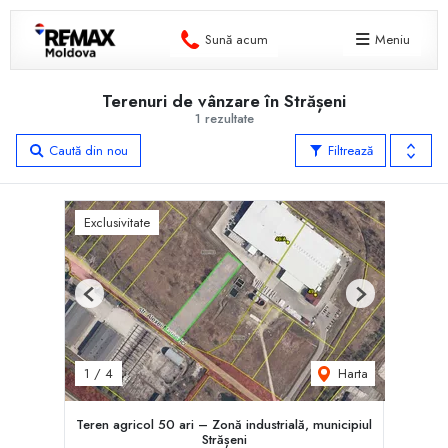
Sună acum
Meniu
Terenuri de vânzare în Strășeni
1 rezultate
Caută din nou
Filtrează
Exclusivitate
Previous
Next
Harta
1
/
4
Teren agricol 50 ari – Zonă industrială, municipiul
Strășeni