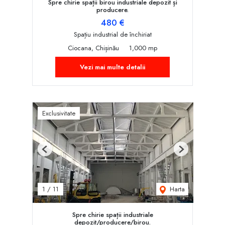
Spre chirie spații birou industriale depozit și
producere.
480 €
Spațiu industrial de închiriat
Ciocana, Chișinău
1,000 mp
Vezi mai multe detalii
Exclusivitate
Previous
Next
Harta
1
/
11
Spre chirie spații industriale
depozit/producere/birou.