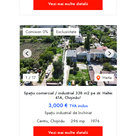
Vezi mai multe detalii
Comision 0%
Exclusivitate
Previous
Next
Harta
1
/
17
Spațiu comercial / industrial 338 m2 pe str. Haltei
41A, Chișinău!
3,000 €
TVA inclus
Spațiu industrial de închiriat
Centru, Chișinău
296 mp
1976
Vezi mai multe detalii