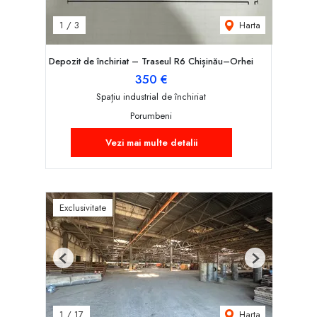
Harta
1
/
3
Depozit de închiriat – Traseul R6 Chișinău–Orhei
350 €
Spațiu industrial de închiriat
Porumbeni
Vezi mai multe detalii
Exclusivitate
Previous
Next
Harta
1
/
17