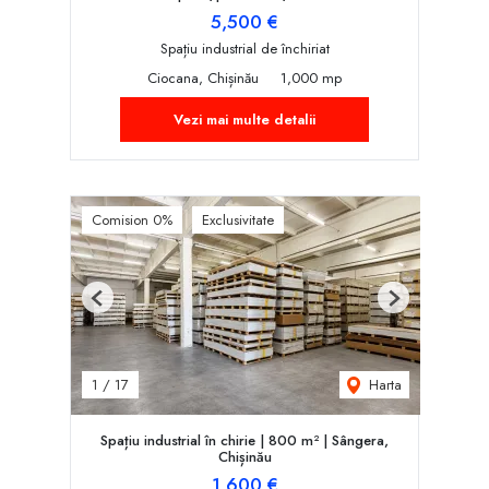
5,500 €
Spațiu industrial de închiriat
Ciocana, Chișinău
1,000 mp
Vezi mai multe detalii
Comision 0%
Exclusivitate
Previous
Next
Harta
1
/
17
Spațiu industrial în chirie | 800 m² | Sângera,
Chișinău
1,600 €