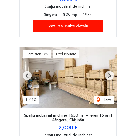
Spațiu industrial de închiriat
Sîngera
800 mp
1974
Vezi mai multe detalii
Comision 0%
Exclusivitate
Previous
Next
Harta
1
/
10
Spațiu industrial în chirie | 650 m² + teren 15 ari |
Sângera, Chișinău
2,000 €
Spațiu industrial de închiriat