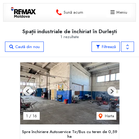
Sună acum
Meniu
Spații industriale de închiriat în Durlești
1 rezultate
Caută din nou
Filtrează
Previous
Next
Harta
1
/
16
Spre închiriere Autoservice Tir/Bus cu teren de 0,59
ha