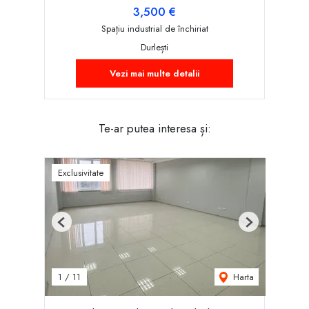
3,500 €
Spațiu industrial de închiriat
Durlești
Vezi mai multe detalii
Te-ar putea interesa și:
Exclusivitate
Previous
Next
Harta
1
/
11