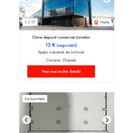
Previous
Next
Harta
1
/
17
Chirie depozit comercial Uzinelor
12 €
(negociabil)
Spațiu industrial de închiriat
Ciocana, Chișinău
Vezi mai multe detalii
Exclusivitate
Previous
Next