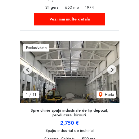
Sîngera
650 mp
1974
Vezi mai multe detalii
Exclusivitate
Previous
Next
Harta
1
/
11
Spre chirie spații industriale de tip depozit,
producere, birouri.
2,750 €
Spațiu industrial de închiriat
Ciocana, Chișinău
500 mp