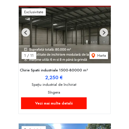
Exclusivitate
Previous
Next
Harta
1
/
11
Chirie Spatii industriale 1500-80000 m²
2,250 €
Spațiu industrial de închiriat
Sîngera
Vezi mai multe detalii