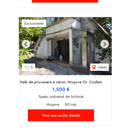
Exclusivitate
Previous
Next
Harta
1
/
5
Hală de procesare a cărnii, Hrușova Or. Criuleni
1,500 €
Spațiu industrial de închiriat
Hrușova
80 mp
Vezi mai multe detalii