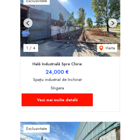
Exclusivitate
Previous
Next
Harta
1
/
4
Hală Industrială Spre Chirie
24,000 €
Spațiu industrial de închiriat
Sîngera
Vezi mai multe detalii
Exclusivitate