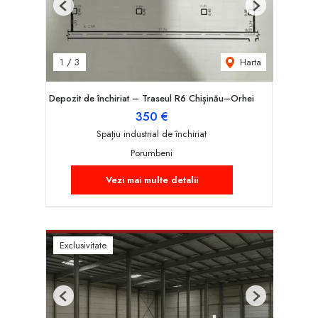
Previous
Next
Harta
1
/
3
Depozit de închiriat – Traseul R6 Chișinău–Orhei
350 €
Spațiu industrial de închiriat
Porumbeni
Vezi mai multe detalii
Exclusivitate
Previous
Next