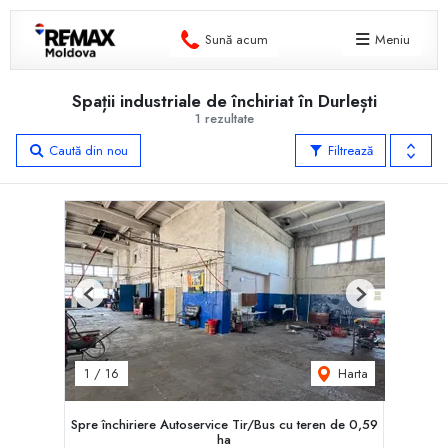
Sună acum
Meniu
Spații industriale de închiriat în Durlești
1 rezultate
Caută din nou
Filtrează
Previous
Next
Harta
1
/
16
Spre închiriere Autoservice Tir/Bus cu teren de 0,59
ha