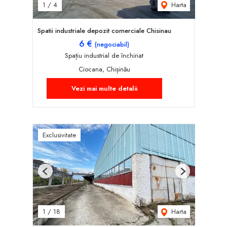
Harta
1
/
4
Spatii industriale depozit comerciale Chisinau
6 €
(negociabil)
Spațiu industrial de închiriat
Ciocana, Chișinău
Vezi mai multe detalii
Exclusivitate
Previous
Next
Harta
1
/
18