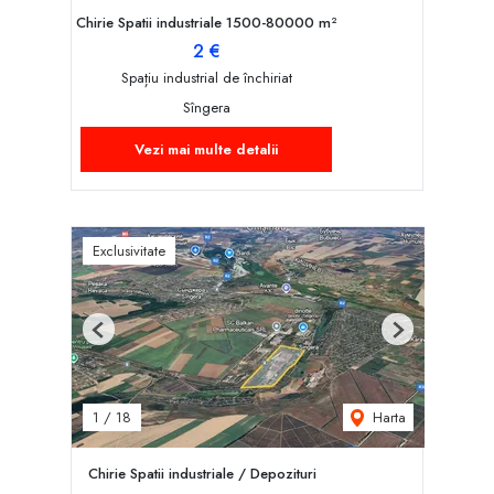
Chirie Spatii industriale 1500-80000 m²
2 €
Spațiu industrial de închiriat
Sîngera
Vezi mai multe detalii
Exclusivitate
Previous
Next
Harta
1
/
18
Chirie Spatii industriale / Depozituri