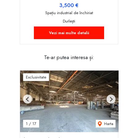
3,500 €
Spațiu industrial de închiriat
Durlești
Vezi mai multe detalii
Te-ar putea interesa și:
Exclusivitate
Previous
Next
Harta
1
/
17