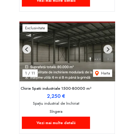
Vezi mai multe detalii
Exclusivitate
Previous
Next
Harta
1
/
11
Chirie Spatii industriale 1500-80000 m²
2,250 €
Spațiu industrial de închiriat
Sîngera
Vezi mai multe detalii