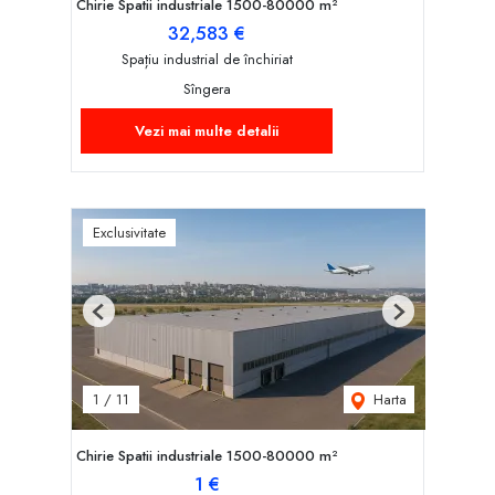
Chirie Spatii industriale 1500-80000 m²
32,583 €
Spațiu industrial de închiriat
Sîngera
Vezi mai multe detalii
Exclusivitate
Previous
Next
Harta
1
/
11
Chirie Spatii industriale 1500-80000 m²
1 €