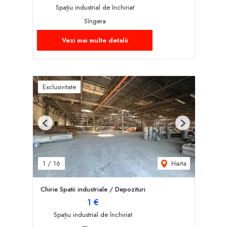
Spațiu industrial de închiriat
Sîngera
Vezi mai multe detalii
Exclusivitate
Previous
Next
Harta
1
/
16
Chirie Spatii industriale / Depozituri
1 €
Spațiu industrial de închiriat