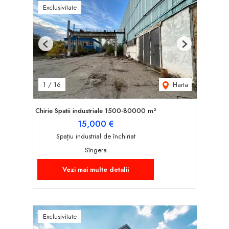
Exclusivitate
Previous
Next
Harta
1
/
16
Chirie Spatii industriale 1500-80000 m²
15,000 €
Spațiu industrial de închiriat
Sîngera
Vezi mai multe detalii
Exclusivitate