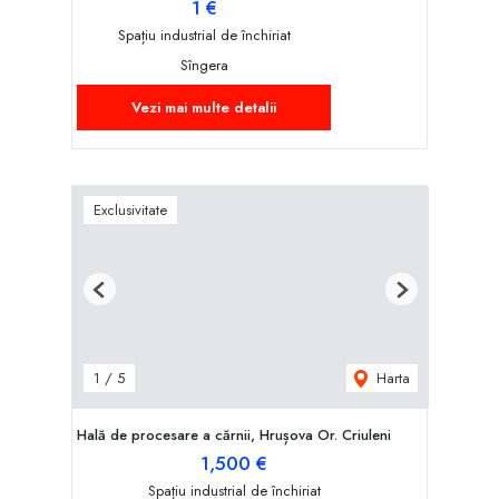
1 €
Spațiu industrial de închiriat
Sîngera
Vezi mai multe detalii
Exclusivitate
Previous
Next
Harta
1
/
5
Hală de procesare a cărnii, Hrușova Or. Criuleni
1,500 €
Spațiu industrial de închiriat