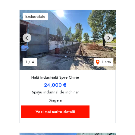
Exclusivitate
Previous
Next
Harta
1
/
4
Hală Industrială Spre Chirie
24,000 €
Spațiu industrial de închiriat
Sîngera
Vezi mai multe detalii