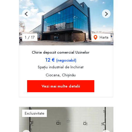
Previous
Next
Harta
1
/
17
Chirie depozit comercial Uzinelor
12 €
(negociabil)
Spațiu industrial de închiriat
Ciocana, Chișinău
Vezi mai multe detalii
Exclusivitate