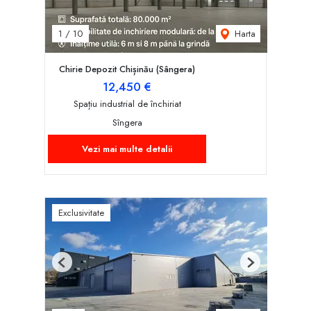
Harta
1
/
10
Chirie Depozit Chișinău (Sângera)
12,450 €
Spațiu industrial de închiriat
Sîngera
Vezi mai multe detalii
Exclusivitate
Previous
Next