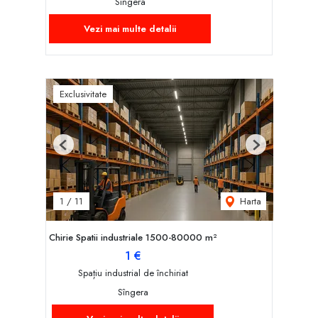
Sîngera
Vezi mai multe detalii
Exclusivitate
Previous
Next
Harta
1
/
11
Chirie Spatii industriale 1500-80000 m²
1 €
Spațiu industrial de închiriat
Sîngera