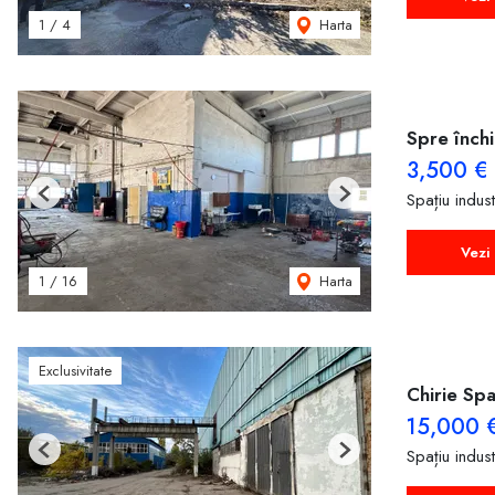
Harta
1
/
4
Spre înch
3,500 €
Spațiu indust
Previous
Next
Vezi 
Harta
1
/
16
Exclusivitate
Chirie Spa
15,000 
Spațiu indust
Previous
Next