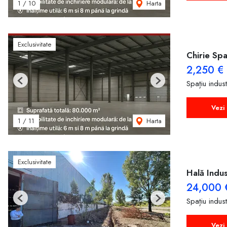
Harta
1
/
10
Exclusivitate
Chirie Spa
2,250 €
Spațiu indust
Previous
Next
Vezi 
Harta
1
/
11
Exclusivitate
Hală Indus
24,000 
Spațiu indust
Previous
Next
Vezi 