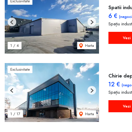
Exclusivitate
Spatii ind
6 €
(negoci
Spațiu indust
Previous
Next
Vezi 
Harta
1
/
4
Exclusivitate
Chirie de
12 €
(negoc
Spațiu indust
Previous
Next
Vezi 
Harta
1
/
17