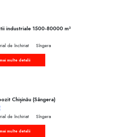
tii industriale 1500-80000 m²
€
rial de închiriat
Sîngera
mai multe detalii
ozit Chișinău (Sângera)
€
rial de închiriat
Sîngera
mai multe detalii