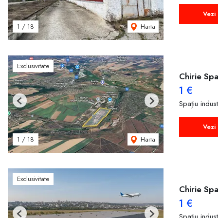
Vezi 
Harta
1
/
18
Exclusivitate
Chirie Spa
1 €
Spațiu indust
Previous
Next
Vezi 
Harta
1
/
18
Exclusivitate
Chirie Spa
1 €
Spațiu indust
Previous
Next