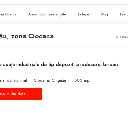
ii în Grecia
Ansambluri rezidențiale
Echipa
Blog
Evalu
inău, zona Ciocana
5 rezu
e spații industriale de tip depozit, producere, birouri.
rial de închiriat
Ciocana, Chișinău
500 mp
mai multe detalii