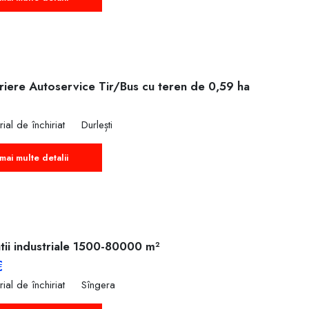
iriere Autoservice Tir/Bus cu teren de 0,59 ha
rial de închiriat
Durlești
mai multe detalii
tii industriale 1500-80000 m²
€
rial de închiriat
Sîngera