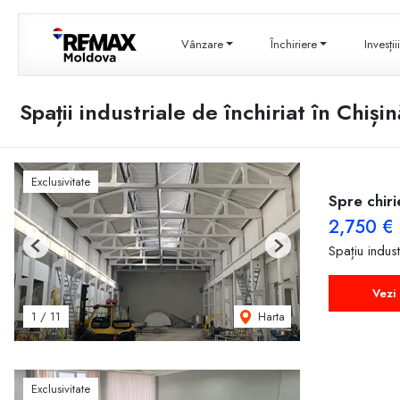
Vânzare
Închiriere
Invesți
Spații industriale de închiriat în Chiș
Exclusivitate
Spre chiri
2,750 €
Spațiu indust
Previous
Next
Vezi 
Harta
1
/
11
Exclusivitate