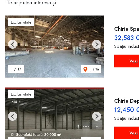
Te-ar putea interesa și:
Exclusivitate
Chirie Spa
32,583 
Spațiu indust
Previous
Next
Vezi 
Harta
1
/
17
Exclusivitate
Chirie Dep
12,450 
Spațiu indust
Previous
Next
Vezi 