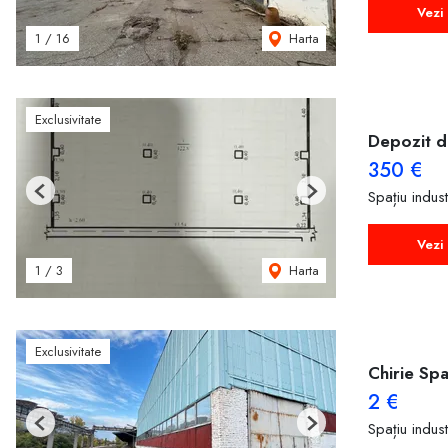
Vezi 
Harta
1
/
16
Exclusivitate
Depozit d
350 €
Spațiu indust
Previous
Next
Vezi 
Harta
1
/
3
Exclusivitate
Chirie Spa
2 €
Spațiu indust
Previous
Next