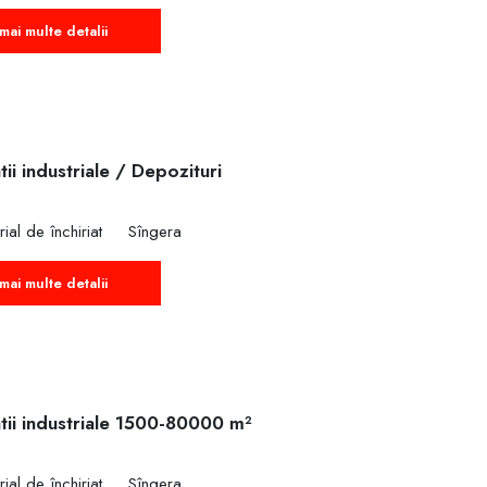
mai multe detalii
tii industriale / Depozituri
rial de închiriat
Sîngera
mai multe detalii
tii industriale 1500-80000 m²
rial de închiriat
Sîngera