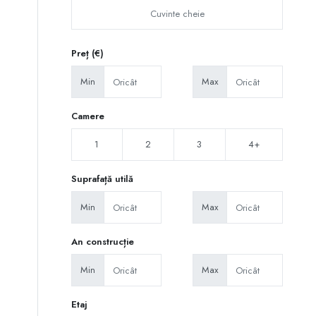
Preț (€)
Min
Max
Camere
1
2
3
4+
Suprafață utilă
Min
Max
An construcție
Min
Max
Etaj