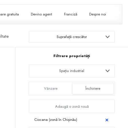
are gratuita
Devino agent
Franciză
Despre noi
ltate
Suprafață crescător
Filtrare proprietăți
Spațiu industrial
Vânzare
Închiriere
Ciocana (zonă în Chișinău)