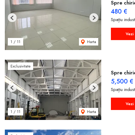
Spre chiri
480 €
Spațiu indust
Previous
Next
Vezi 
Harta
1
/
11
Exclusivitate
Spre chiri
5,500 €
Spațiu indust
Previous
Next
Vezi 
Harta
1
/
11