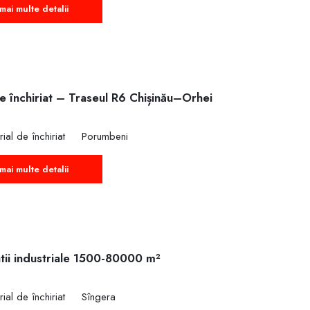
mai multe detalii
e închiriat – Traseul R6 Chișinău–Orhei
rial de închiriat
Porumbeni
mai multe detalii
tii industriale 1500-80000 m²
rial de închiriat
Sîngera