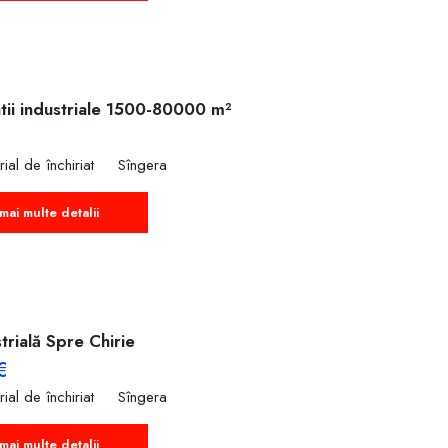
tii industriale 1500-80000 m²
rial de închiriat
Sîngera
mai multe detalii
trială Spre Chirie
€
rial de închiriat
Sîngera
mai multe detalii