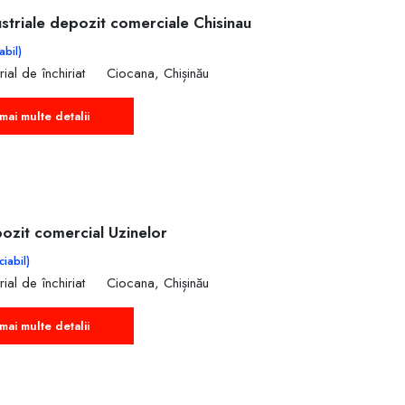
ustriale depozit comerciale Chisinau
abil)
rial de închiriat
Ciocana, Chișinău
mai multe detalii
pozit comercial Uzinelor
iabil)
rial de închiriat
Ciocana, Chișinău
mai multe detalii