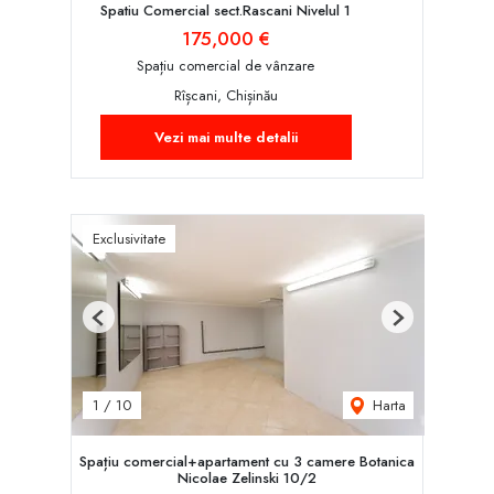
Spatiu Comercial sect.Rascani Nivelul 1
175,000 €
Spațiu comercial de vânzare
Rîșcani, Chișinău
Vezi mai multe detalii
Exclusivitate
Previous
Next
Harta
1
/
10
Spațiu comercial+apartament cu 3 camere Botanica
Nicolae Zelinski 10/2