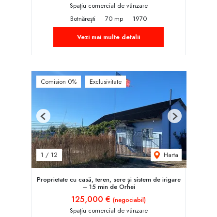
Spațiu comercial de vânzare
Botnărești
70 mp
1970
Vezi mai multe detalii
Comision 0%
Exclusivitate
Previous
Next
Harta
1
/
12
Proprietate cu casă, teren, sere și sistem de irigare
– 15 min de Orhei
125,000 €
(negociabil)
Spațiu comercial de vânzare