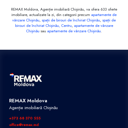
REMAX Moldova, Agenție imobiliară Chișinău, va ofera 633 oferte
imobiliare, actualizate la zi, din categorii precum
apartamente de
vânzare Chișinău
,
spații de birouri de închiriat Chișinău
,
spații de
birouri de închiriat Chișinău, Centru
,
apartamente de vânzare
Chișinău
sau
apartamente de vânzare Chișinău
.
REMAX Moldova
Agenție imobiliară Chișinău
+373 68 370 555
office@remax.md