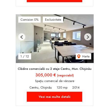
Comision 0%
Exclusivitate
Previous
Next
Harta
1
/
12
Clădire comercială cu 2 etaje Centru, Mun. Chișinău
305,000 €
(negociabil)
Spațiu comercial de vânzare
Centru, Chișinău
120 mp
2014
Vezi mai multe detalii