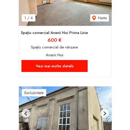
Harta
1
/
4
Spațiu comercial Anenii Noi Prima Linie
600 €
Spațiu comercial de vânzare
Anenii Noi
Vezi mai multe detalii
Exclusivitate
Previous
Next