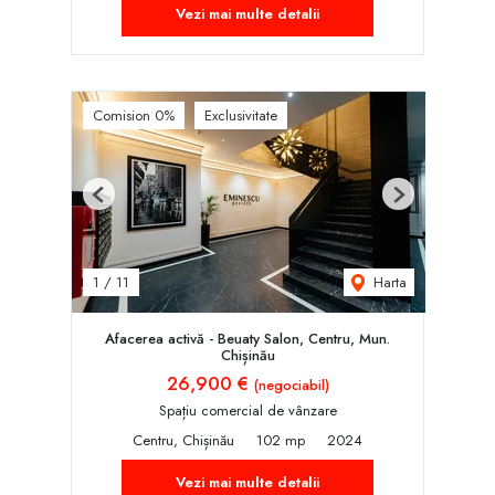
Vezi mai multe detalii
Comision 0%
Exclusivitate
Previous
Next
Harta
1
/
11
Afacerea activă - Beuaty Salon, Centru, Mun.
Chișinău
26,900 €
(negociabil)
Spațiu comercial de vânzare
Centru, Chișinău
102 mp
2024
Vezi mai multe detalii