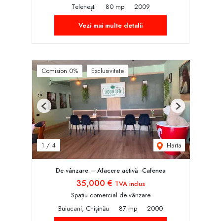
Telenești
80 mp
2009
Vezi mai multe detalii
Comision 0%
Exclusivitate
Previous
Next
Harta
1
/
4
De vânzare – Afacere activă -Cafenea
35,000 €
TVA inclus
Spațiu comercial de vânzare
Buiucani, Chișinău
87 mp
2000