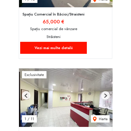
Spațiu Comercial în Băcioi/Straisteni
65,000 €
Spațiu comercial de vânzare
Străisteni
Vezi mai multe detalii
Exclusivitate
Previous
Next
Harta
1
/
11