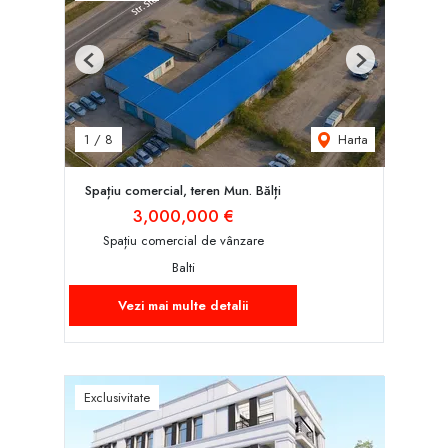
Previous
Next
Harta
1
/
8
Spațiu comercial, teren Mun. Bălți
3,000,000 €
Spațiu comercial de vânzare
Balti
Vezi mai multe detalii
Exclusivitate