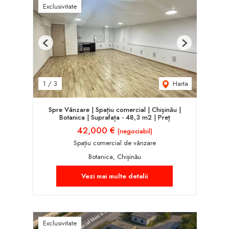
Exclusivitate
Previous
Next
Harta
1
/
3
Spre Vânzare | Spațiu comercial | Chișinău |
Botanica | Suprafața - 48,3 m2 | Preț
42,000 €
(negociabil)
Spațiu comercial de vânzare
Botanica, Chișinău
Vezi mai multe detalii
Exclusivitate