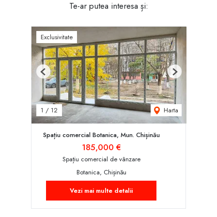
Te-ar putea interesa și:
Exclusivitate
Previous
Next
Harta
1
/
12
Spațiu comercial Botanica, Mun. Chișinău
185,000 €
Spațiu comercial de vânzare
Botanica, Chișinău
Vezi mai multe detalii