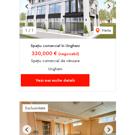
Previous
Next
Harta
1
/
1
Spațiu comercial în Ungheni
330,000 €
(negociabil)
Spațiu comercial de vânzare
Ungheni
Vezi mai multe detalii
Exclusivitate
Previous
Next