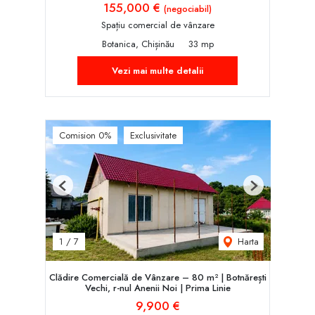
155,000 €
(negociabil)
Spațiu comercial de vânzare
Botanica, Chișinău
33 mp
Vezi mai multe detalii
Comision 0%
Exclusivitate
Previous
Next
Harta
1
/
7
Clădire Comercială de Vânzare – 80 m² | Botnărești
Vechi, r-nul Anenii Noi | Prima Linie
9,900 €