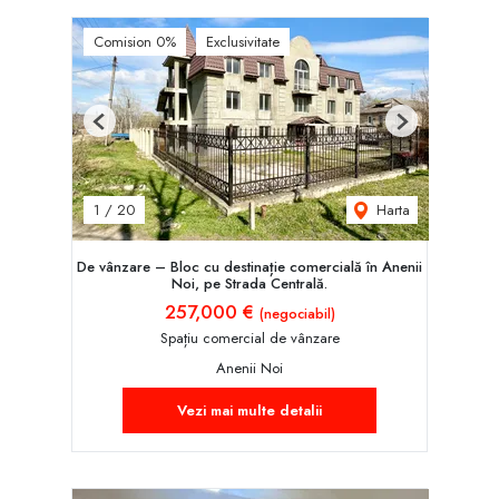
Comision 0%
Exclusivitate
Previous
Next
Harta
1
/
20
De vânzare – Bloc cu destinație comercială în Anenii
Noi, pe Strada Centrală.
257,000 €
(negociabil)
Spațiu comercial de vânzare
Anenii Noi
Vezi mai multe detalii