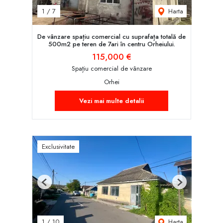
Harta
1
/
7
De vânzare spațiu comercial cu suprafața totală de
500m2 pe teren de 7ari în centru Orheiului.
115,000 €
Spațiu comercial de vânzare
Orhei
Vezi mai multe detalii
Exclusivitate
Previous
Next
Harta
1
/
10