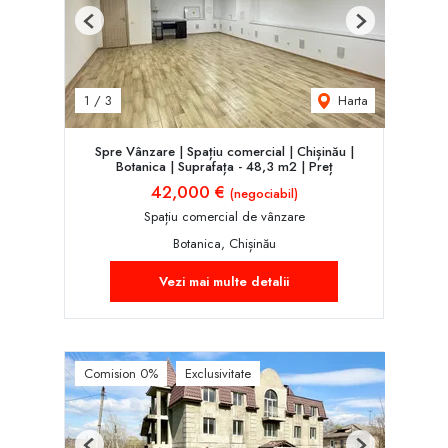
Previous
Next
Harta
1
/
3
Spre Vânzare | Spațiu comercial | Chișinău |
Botanica | Suprafața - 48,3 m2 | Preț
42,000 €
(negociabil)
Spațiu comercial de vânzare
Botanica, Chișinău
Vezi mai multe detalii
Comision 0%
Exclusivitate