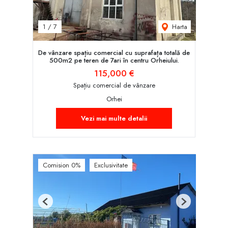
Harta
1
/
7
De vânzare spațiu comercial cu suprafața totală de
500m2 pe teren de 7ari în centru Orheiului.
115,000 €
Spațiu comercial de vânzare
Orhei
Vezi mai multe detalii
Comision 0%
Exclusivitate
Previous
Next