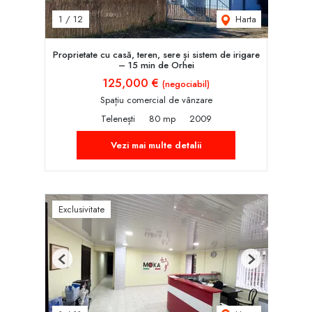
Harta
1
/
12
Proprietate cu casă, teren, sere și sistem de irigare
– 15 min de Orhei
125,000 €
(negociabil)
Spațiu comercial de vânzare
Telenești
80 mp
2009
Vezi mai multe detalii
Exclusivitate
Previous
Next