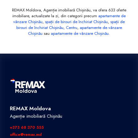
REMAX Moldova, Agenție imobiliară Chișinău, va ofera 633 oferte
imobiliare, actualizate la zi, din categorii precum
apartamente de
vânzare Chișinău
,
spații de birouri de închiriat Chișinău
,
spații de
birouri de închiriat Chișinău, Centru
,
apartamente de vânzare
Chișinău
sau
apartamente de vânzare Chișinău
.
REMAX Moldova
Agenție imobiliară Chișinău
+373 68 370 555
office@remax.md