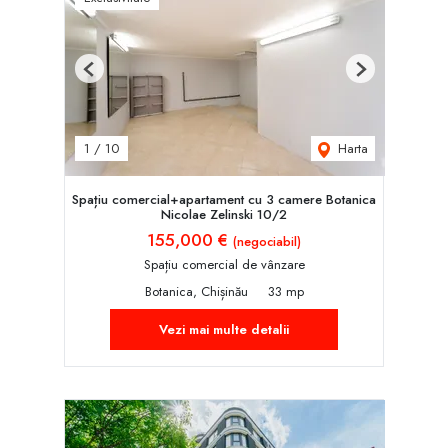
Previous
Next
Harta
1
/
10
Spațiu comercial+apartament cu 3 camere Botanica
Nicolae Zelinski 10/2
155,000 €
(negociabil)
Spațiu comercial de vânzare
Botanica, Chișinău
33 mp
Vezi mai multe detalii