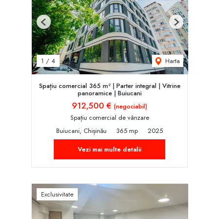
Previous
Next
Harta
1
/
4
Spațiu comercial 365 m² | Parter integral | Vitrine
panoramice | Buiucani
912,500 €
(negociabil)
Spațiu comercial de vânzare
Buiucani, Chișinău
365 mp
2025
Vezi mai multe detalii
Exclusivitate