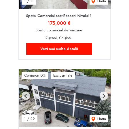
Harta
1
/
11
Spatiu Comercial sect.Rascani Nivelul 1
175,000 €
Spațiu comercial de vânzare
Rîșcani, Chișinău
Vezi mai multe detalii
Comision 0%
Exclusivitate
Previous
Next
Harta
1
/
22