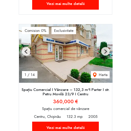
Vezi mai multe detalii
Comision 0%
Exclusivitate
Previous
Next
Harta
1
/
14
Spațiu Comercial I Vânzare – 132,3 m²I Parter I str.
Petru Movilă 23/9 I Centru
360,000 €
Spațiu comercial de vânzare
Centru, Chișinău
132.3 mp
2005
Vezi mai multe detalii