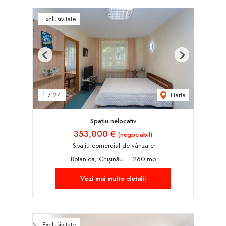
Exclusivitate
Previous
Next
Harta
1
/
24
Spațiu nelocativ
353,000 €
(negociabil)
Spațiu comercial de vânzare
Botanica, Chișinău
260 mp
Vezi mai multe detalii
Exclusivitate