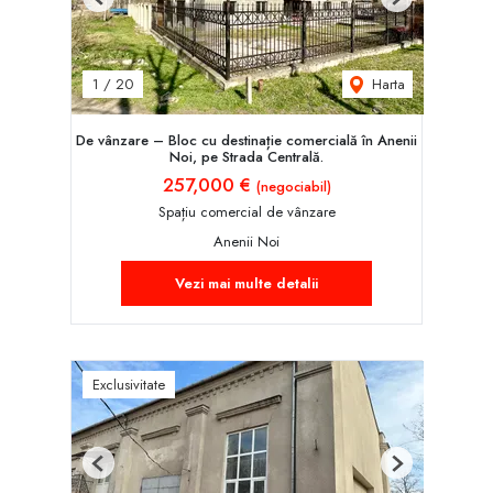
Previous
Next
Harta
1
/
20
De vânzare – Bloc cu destinație comercială în Anenii
Noi, pe Strada Centrală.
257,000 €
(negociabil)
Spațiu comercial de vânzare
Anenii Noi
Vezi mai multe detalii
Exclusivitate
Previous
Next