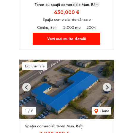
Teren cu spații comerciale Mun. Bălți
650,000 €
Spațiu comercial de vânzare
Centru, Balti
2,000 mp
2004
Vezi mai multe detalii
Exclusivitate
Previous
Next
Harta
1
/
8
Spațiu comercial, teren Mun. Bălți