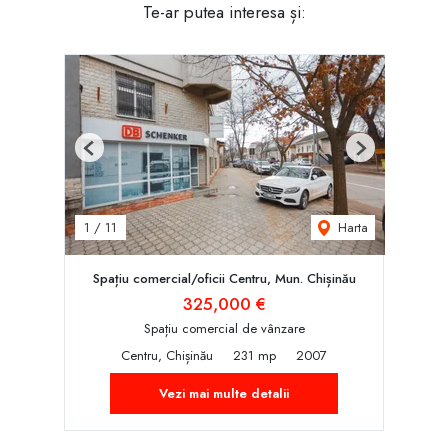
Te-ar putea interesa și:
Previous
Next
Harta
1
/
11
Spațiu comercial/oficii Centru, Mun. Chișinău
325,000 €
Spațiu comercial de vânzare
Centru, Chișinău
231 mp
2007
Vezi mai multe detalii