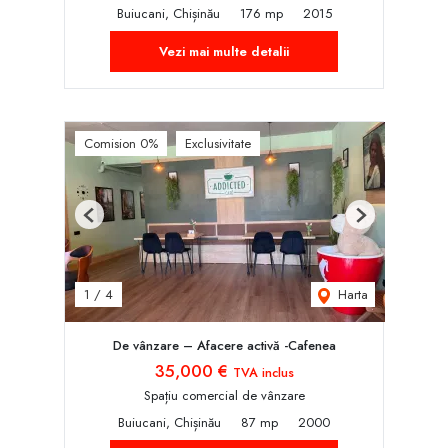
Buiucani, Chișinău
176 mp
2015
Vezi mai multe detalii
Comision 0%
Exclusivitate
Previous
Next
Harta
1
/
4
De vânzare – Afacere activă -Cafenea
35,000 €
TVA inclus
Spațiu comercial de vânzare
Buiucani, Chișinău
87 mp
2000