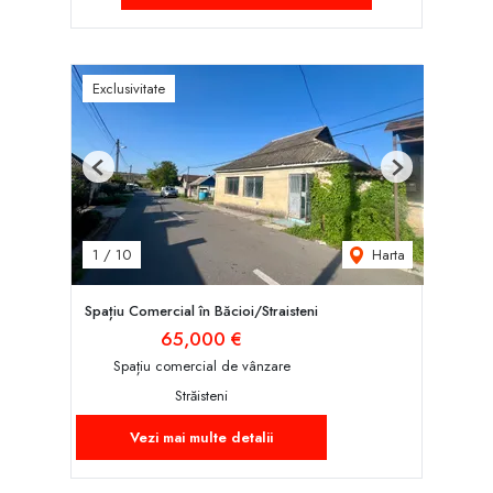
Exclusivitate
Previous
Next
Harta
1
/
10
Spațiu Comercial în Băcioi/Straisteni
65,000 €
Spațiu comercial de vânzare
Străisteni
Vezi mai multe detalii