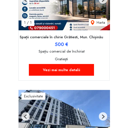
Previous
Next
Harta
1
/
1
Spații comerciale în chirie Grătiesti, Mun. Chișinău
500 €
Spațiu comercial de închiriat
Gratiești
Vezi mai multe detalii
Exclusivitate
Previous
Next