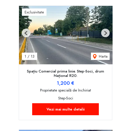
Exclusivitate
Previous
Next
Harta
1
/
13
Spațiu Comercial prima linie. Step-Soci, drum
Național R20.
1,200 €
Proprietate specială de închiriat
Step-Soci
Vezi mai multe detalii