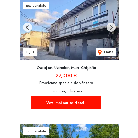
Exclusivitate
Previous
Next
Harta
1
/
1
Garaj str. Uzinelor, Mun. Chișinău
27,000 €
Proprietate specială de vânzare
Ciocana, Chișinău
Vezi mai multe detalii
Exclusivitate