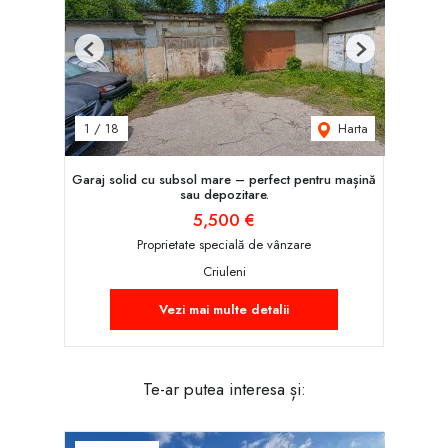
Previous
Next
Harta
1
/
18
Garaj solid cu subsol mare – perfect pentru mașină
sau depozitare.
5,500 €
Proprietate specială de vânzare
Criuleni
Vezi mai multe detalii
Te-ar putea interesa și: