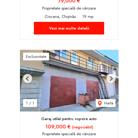
79,000 €
Proprietate specială de vânzare
Ciocana, Chișinău
19 mp
Vezi mai multe detalii
Exclusivitate
Previous
Next
Harta
1
/
1
Garaj utilat pentru vopsire auto
109,000 €
(negociabil)
Proprietate specială de vânzare