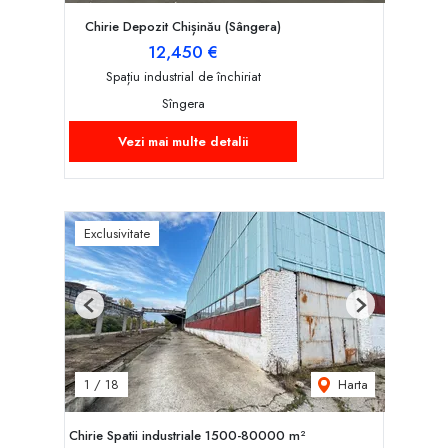
Chirie Depozit Chișinău (Sângera)
12,450 €
Spațiu industrial de închiriat
Sîngera
Vezi mai multe detalii
Exclusivitate
Previous
Next
Harta
1
/
18
Chirie Spatii industriale 1500-80000 m²