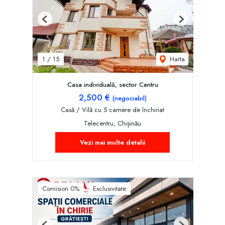
Previous
Next
Harta
1
/
15
Casa individuală, sector Centru
2,500 €
(negociabil)
Casă / Vilă cu 5 camere de închiriat
Telecentru, Chișinău
Vezi mai multe detalii
Comision 0%
Exclusivitate