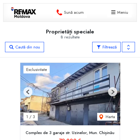
Sună acum
Meniu
Proprietăți speciale
8 rezultate
Caută din nou
Filtrează
Exclusivitate
Previous
Next
Harta
1
/
3
Complex de 3 garaje str. Uzinelor, Mun. Chișinău