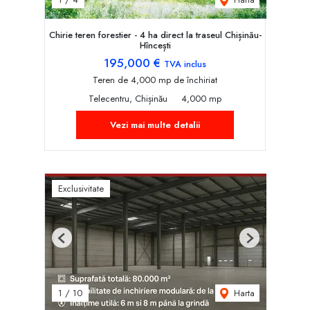
Chirie teren forestier - 4 ha direct la traseul Chișinău-
Hîncești
195,000 €
TVA inclus
Teren de 4,000 mp de închiriat
Telecentru, Chișinău
4,000 mp
Vezi mai multe detalii
Exclusivitate
Previous
Next
Harta
1
/
10