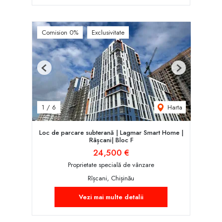
Comision 0%
Exclusivitate
Previous
Next
Harta
1
/
6
Loc de parcare subterană | Lagmar Smart Home |
Râșcani| Bloc F
24,500 €
Proprietate specială de vânzare
Rîșcani, Chișinău
Vezi mai multe detalii