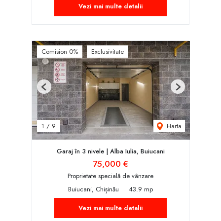
Vezi mai multe detalii
Comision 0%
Exclusivitate
Previous
Next
Harta
1
/
9
Garaj în 3 nivele | Alba Iulia, Buiucani
75,000 €
Proprietate specială de vânzare
Buiucani, Chișinău
43.9 mp
Vezi mai multe detalii