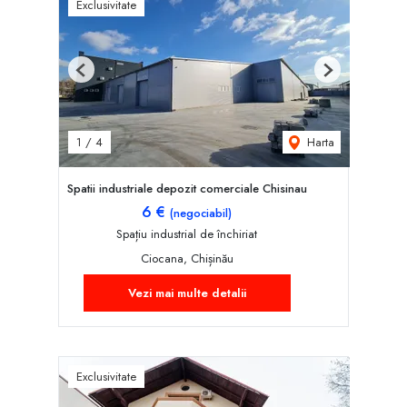
Exclusivitate
Previous
Next
Harta
1
/
4
Spatii industriale depozit comerciale Chisinau
6 €
(negociabil)
Spațiu industrial de închiriat
Ciocana, Chișinău
Vezi mai multe detalii
Exclusivitate