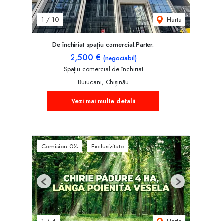
Harta
1
/
10
De închiriat spațiu comercial.Parter.
2,500 €
(negociabil)
Spațiu comercial de închiriat
Buiucani, Chișinău
Vezi mai multe detalii
Comision 0%
Exclusivitate
Previous
Next
Harta
1
/
4