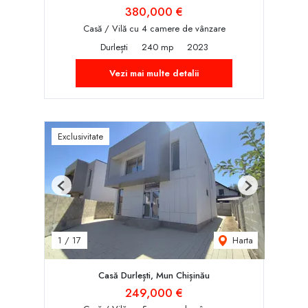
380,000 €
Casă / Vilă cu 4 camere de vânzare
Durlești
240 mp
2023
Vezi mai multe detalii
Exclusivitate
Previous
Next
Harta
1
/
17
Casă Durlești, Mun Chișinău
249,000 €