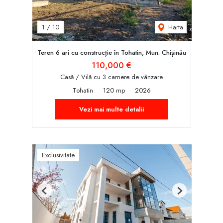
Harta
1
/
10
Teren 6 ari cu construcție în Tohatin, Mun. Chișinău
110,000 €
Casă / Vilă cu 3 camere de vânzare
Tohatin
120 mp
2026
Vezi mai multe detalii
Exclusivitate
Previous
Next