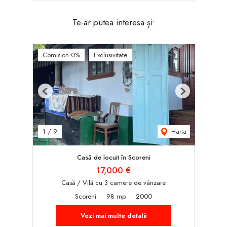
Te-ar putea interesa și:
Comision 0%
Exclusivitate
Previous
Next
Harta
1
/
9
Casă de locuit în Scoreni
17,000 €
Casă / Vilă cu 3 camere de vânzare
Scoreni
98 mp
2000
Vezi mai multe detalii