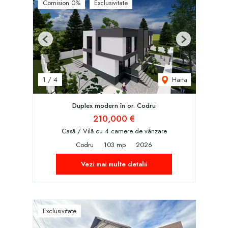
Comision 0%
Exclusivitate
Previous
Next
Harta
1
/
4
Duplex modern în or. Codru
210,000 €
Casă / Vilă cu 4 camere de vânzare
Codru
103 mp
2026
Vezi mai multe detalii
Exclusivitate