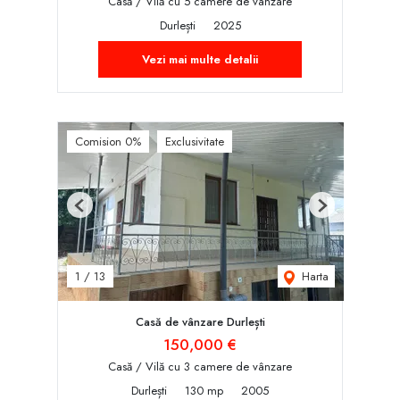
Casă / Vilă cu 5 camere de vânzare
Durlești
2025
Vezi mai multe detalii
Comision 0%
Exclusivitate
Previous
Next
Harta
1
/
13
Casă de vânzare Durlești
150,000 €
Casă / Vilă cu 3 camere de vânzare
Durlești
130 mp
2005