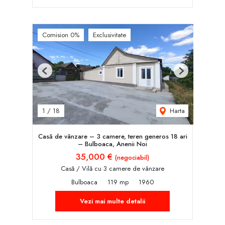
Comision 0%
Exclusivitate
Previous
Next
Harta
1
/
18
Casă de vânzare – 3 camere, teren generos 18 ari
– Bulboaca, Anenii Noi
35,000 €
(negociabil)
Casă / Vilă cu 3 camere de vânzare
Bulboaca
119 mp
1960
Vezi mai multe detalii