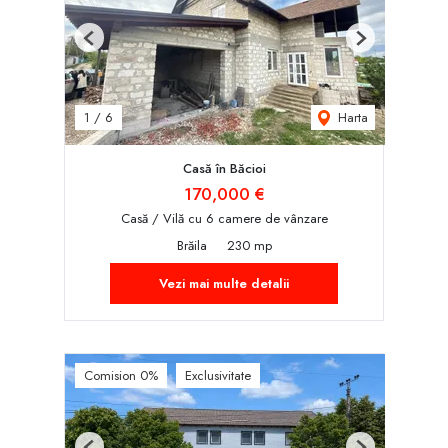
Previous
Next
Harta
1
/
6
Casă în Băcioi
170,000 €
Casă / Vilă cu 6 camere de vânzare
Brăila
230 mp
Vezi mai multe detalii
Comision 0%
Exclusivitate