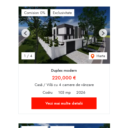
Comision 0%
Exclusivitate
Previous
Next
Harta
1
/
4
Duplex modern
220,000 €
Casă / Vilă cu 4 camere de vânzare
Codru
103 mp
2026
Vezi mai multe detalii