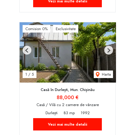
Vezi mai multe detalii
Comision 0%
Exclusivitate
Previous
Next
Harta
1
/
5
Casă în Durlești, Mun. Chișinău
88,000 €
Casă / Vilă cu 2 camere de vânzare
Durlești
83 mp
1992
Vezi mai multe detalii