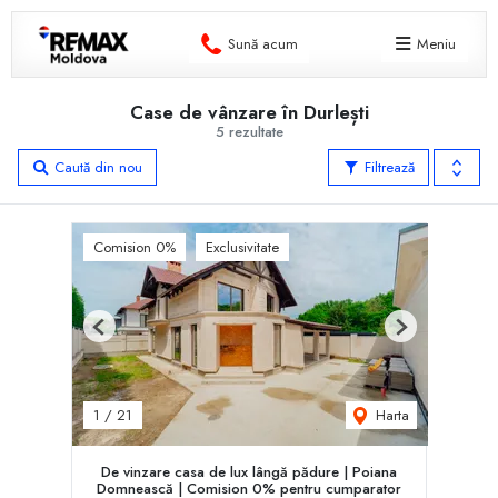
Sună acum
Meniu
Case de vânzare în Durlești
5 rezultate
Caută din nou
Filtrează
Comision 0%
Exclusivitate
Previous
Next
Harta
1
/
21
De vinzare casa de lux lângă pădure | Poiana
Domnească | Comision 0% pentru cumparator