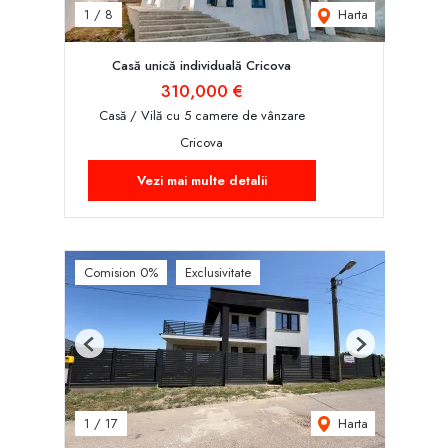
Harta
1
/
8
Casă unică individuală Cricova
310,000 €
Casă / Vilă cu 5 camere de vânzare
Cricova
Vezi mai multe detalii
Comision 0%
Exclusivitate
Previous
Next
Harta
1
/
17