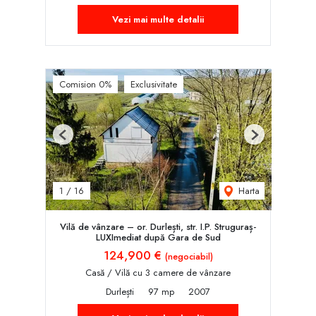
Vezi mai multe detalii
Comision 0%
Exclusivitate
Previous
Next
Harta
1
/
16
Vilă de vânzare – or. Durlești, str. I.P. Struguraș-
LUXImediat după Gara de Sud
124,900 €
(negociabil)
Casă / Vilă cu 3 camere de vânzare
Durlești
97 mp
2007