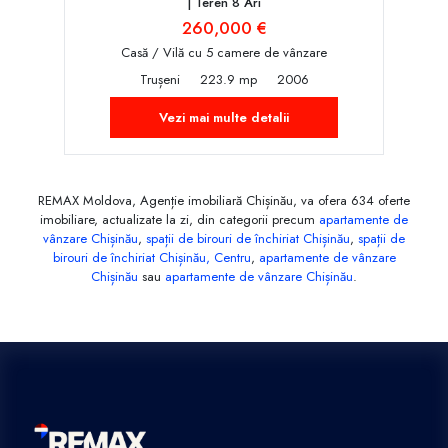
| Teren 8 Ari
260,000 €
Casă / Vilă cu 5 camere de vânzare
Trușeni
223.9 mp
2006
Vezi mai multe detalii
REMAX Moldova, Agenție imobiliară Chișinău, va ofera 634 oferte
imobiliare, actualizate la zi, din categorii precum
apartamente de
vânzare Chișinău
,
spații de birouri de închiriat Chișinău
,
spații de
birouri de închiriat Chișinău, Centru
,
apartamente de vânzare
Chișinău
sau
apartamente de vânzare Chișinău
.