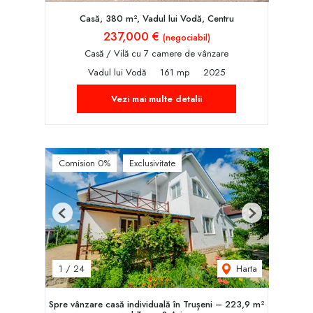
Casă, 380 m², Vadul lui Vodă, Centru
237,000 €
(negociabil)
Casă / Vilă cu 7 camere de vânzare
Vadul lui Vodă
161 mp
2025
Vezi mai multe detalii
Comision 0%
Exclusivitate
Previous
Next
Harta
1
/
24
Spre vânzare casă individuală în Trușeni – 223,9 m²