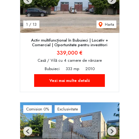
Previous
Next
Harta
1
/
13
Activ multifuncțional în Bubuieci | Locativ +
Comercial | Oportunitate pentru investitori
339,000 €
Casă / Vilă cu 4 camere de vânzare
Bubuieci
333 mp
2010
Vezi mai multe detalii
Comision 0%
Exclusivitate
Previous
Next