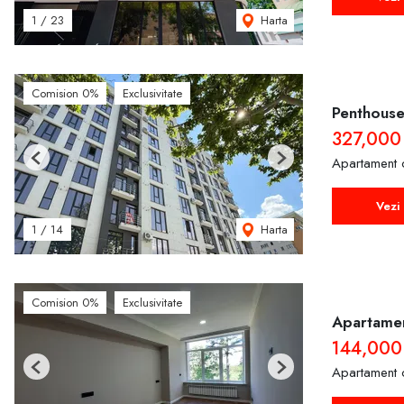
Harta
1
/
23
Comision 0%
Exclusivitate
Penthouse
327,000
Apartament 
Previous
Next
Vezi 
Harta
1
/
14
Comision 0%
Exclusivitate
Apartamen
144,000
Apartament 
Previous
Next