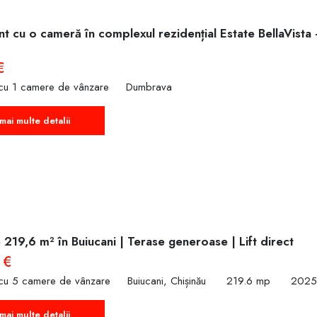
t cu o cameră în complexul rezidențial Estate BellaVista
€
cu 1 camere de vânzare
Dumbrava
mai multe detalii
219,6 m² în Buiucani | Terase generoase | Lift direct
 €
cu 5 camere de vânzare
Buiucani, Chișinău
219.6 mp
2025
mai multe detalii