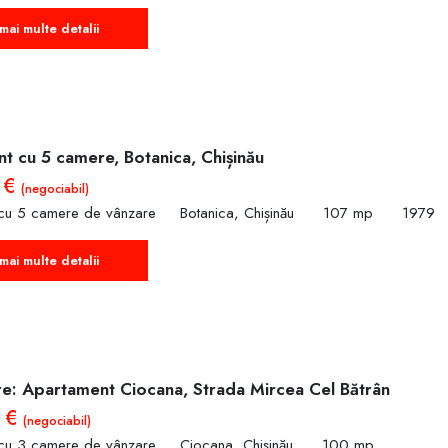
mai multe detalii
t cu 5 camere, Botanica, Chișinău
 €
(negociabil)
cu 5 camere de vânzare
Botanica, Chișinău
107 mp
1979
mai multe detalii
e: Apartament Ciocana, Strada Mircea Cel Bătrân
0 €
(negociabil)
cu 3 camere de vânzare
Ciocana, Chișinău
100 mp