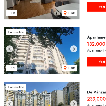
Vezi 
Harta
1
/
8
Exclusivitate
Apartamen
132,000
Apartament 
Previous
Next
Vezi 
Harta
1
/
9
Exclusivitate
De Vânzar
239,00
Apartament 
Previous
Next