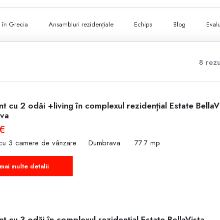
ii în Grecia
Ansambluri rezidențiale
Echipa
Blog
Evalu
8 rezu
 cu 2 odăi +living în complexul rezidențial Estate BellaV
va
€
cu 3 camere de vânzare
Dumbrava
77.7 mp
mai multe detalii
 cu 3 odăi în complexul rezidențial Estate BellaVista –