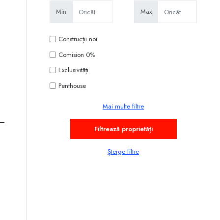
Min
Max
Construcții noi
Comision 0%
Exclusivități
Penthouse
Mai multe filtre
 –
Șterge filtre