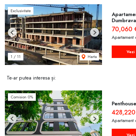
Exclusivitate
Apartamen
Dumbrava
70,060 
Previous
Next
Apartament 
Vezi 
Harta
1
/
11
Te-ar putea interesa și:
Comision 0%
Penthouse 
428,220
Apartament 
Previous
Next
Vezi 