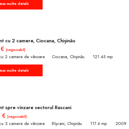
mai multe detalii
t cu 2 camere, Ciocana, Chișinău
 €
(negociabil)
cu 2 camere de vânzare
Ciocana, Chișinău
121.45 mp
mai multe detalii
t spre vinzare sectorul Rascani
0 €
(negociabil)
cu 3 camere de vânzare
Rîșcani, Chișinău
117.4 mp
2009