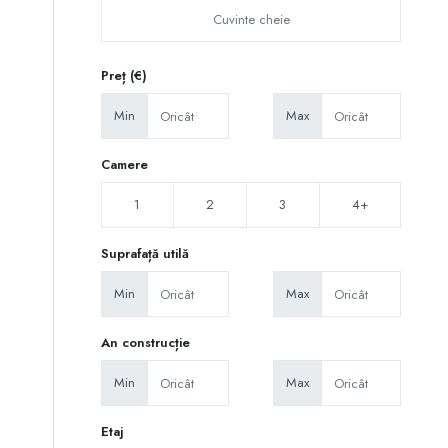
Preț (€)
Min
Max
Camere
1
2
3
4+
Suprafață utilă
Min
Max
An construcție
Min
Max
Etaj