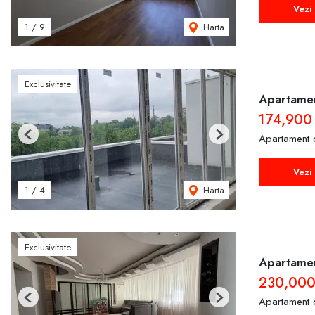
Vezi 
Harta
1
/
9
Exclusivitate
Apartamen
174,900
Apartament 
Previous
Next
Vezi 
Harta
1
/
4
Exclusivitate
Apartamen
230,00
Apartament 
Previous
Next