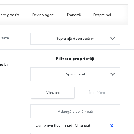
are gratuita
Devino agent
Franciză
Despre noi
ltate
Suprafață descrescător
Filtrare proprietăți
ista
Apartament
Vânzare
Închiriere
Dumbrava (loc. în jud. Chișinău)