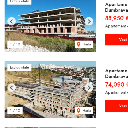
Exclusivitate
Apartament
Dumbrava
88,950 
Previous
Next
Apartament 
Vezi 
Harta
1
/
10
Exclusivitate
Apartamen
Dumbrava
74,090 
Previous
Next
Apartament 
Vezi 
Harta
1
/
10