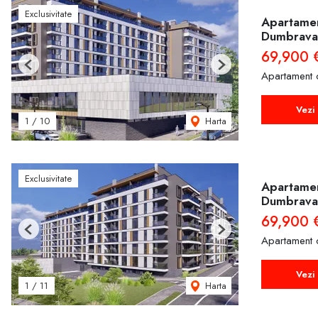
Exclusivitate
Apartamen
Dumbrava
69,900 
Previous
Next
Apartament 
Vezi 
Harta
1
/
10
Exclusivitate
Apartamen
Dumbrava
69,900 
Previous
Next
Apartament 
Vezi 
Harta
1
/
11