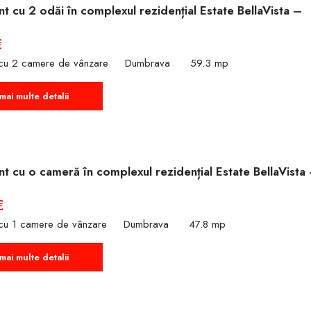
 cu 2 odăi în complexul rezidențial Estate BellaVista –
€
cu 2 camere de vânzare
Dumbrava
59.3 mp
mai multe detalii
t cu o cameră în complexul rezidențial Estate BellaVista
€
cu 1 camere de vânzare
Dumbrava
47.8 mp
mai multe detalii