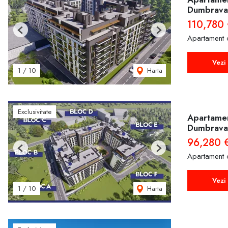
Dumbrava
110,780 
Previous
Next
Apartament 
Vezi 
Harta
1
/
10
Exclusivitate
Apartament
Dumbrava
96,280 
Previous
Next
Apartament 
Vezi 
Harta
1
/
10