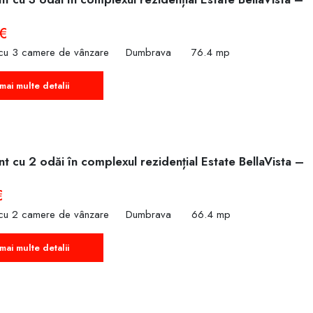
€
cu 3 camere de vânzare
Dumbrava
76.4 mp
mai multe detalii
 cu 2 odăi în complexul rezidențial Estate BellaVista –
€
cu 2 camere de vânzare
Dumbrava
66.4 mp
mai multe detalii