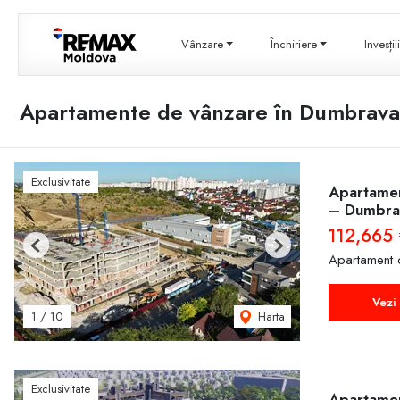
Vânzare
Închiriere
Invesți
Apartamente de vânzare în Dumbrava
Exclusivitate
Apartament
– Dumbra
112,665 
Previous
Next
Apartament 
Vezi 
Harta
1
/
10
Exclusivitate
Apartament