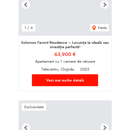
Previous
Next
Harta
1
/
4
Solomon Favorit Residence – Locuința ta ideală sau
investiția perfectă!
63,900 €
Apartament cu 1 camere de vânzare
Telecentru, Chișinău
2025
Vezi mai multe detalii
Exclusivitate
Previous
Next