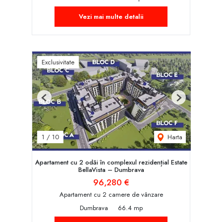
Vezi mai multe detalii
Exclusivitate
Previous
Next
Harta
1
/
10
Apartament cu 2 odăi în complexul rezidențial Estate
BellaVista – Dumbrava
96,280 €
Apartament cu 2 camere de vânzare
Dumbrava
66.4 mp