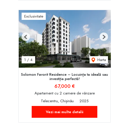
Exclusivitate
Previous
Next
Harta
1
/
4
Solomon Favorit Residence – Locuința ta ideală sau
investiția perfectă!
67,000 €
Apartament cu 2 camere de vânzare
Telecentru, Chișinău
2025
Vezi mai multe detalii