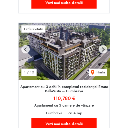
Vezi mai multe detalii
Exclusivitate
Previous
Next
Harta
1
/
10
Apartament cu 3 odăi în complexul rezidențial Estate
BellaVista – Dumbrava
110,780 €
Apartament cu 3 camere de vânzare
Dumbrava
76.4 mp
Vezi mai multe detalii