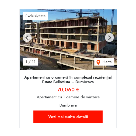
Exclusivitate
Previous
Next
Harta
1
/
11
Apartament cu o cameră în complexul rezidențial
Estate BellaVista – Dumbrava
70,060 €
Apartament cu 1 camere de vânzare
Dumbrava
Vezi mai multe detalii