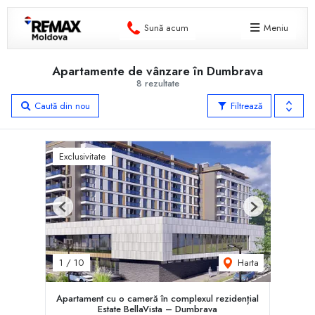
Sună acum
Meniu
Apartamente de vânzare în Dumbrava
8 rezultate
Caută din nou
Filtrează
Exclusivitate
Previous
Next
Harta
1
/
10
Apartament cu o cameră în complexul rezidențial
Estate BellaVista – Dumbrava