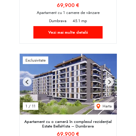
69,900 €
Apartament cu 1 camere de vânzare
Dumbrava
45.1 mp
Vezi mai multe detalii
Exclusivitate
Previous
Next
Harta
1
/
11
Apartament cu o cameră în complexul rezidențial
Estate BellaVista – Dumbrava
69,900 €