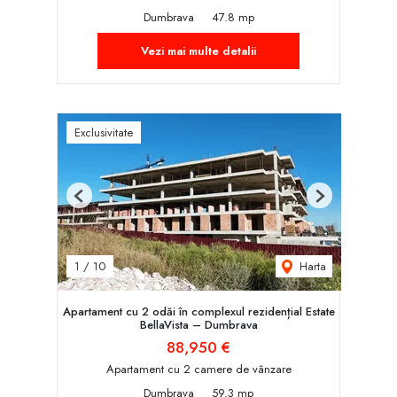
Dumbrava
47.8 mp
Vezi mai multe detalii
Exclusivitate
Previous
Next
Harta
1
/
10
Apartament cu 2 odăi în complexul rezidențial Estate
BellaVista – Dumbrava
88,950 €
Apartament cu 2 camere de vânzare
Dumbrava
59.3 mp