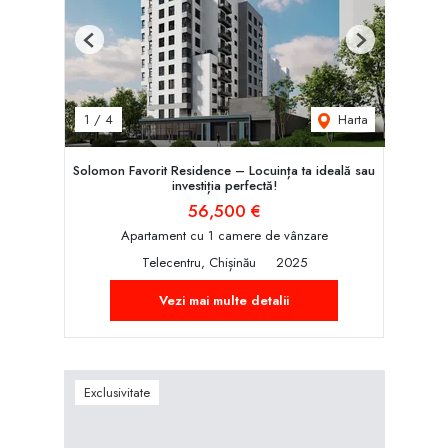
Previous
Next
Harta
1
/
4
Solomon Favorit Residence – Locuința ta ideală sau
investiția perfectă!
56,500 €
Apartament cu 1 camere de vânzare
Telecentru, Chișinău
2025
Vezi mai multe detalii
Exclusivitate