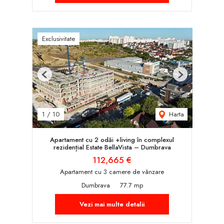
Exclusivitate
Previous
Next
Harta
1
/
10
Apartament cu 2 odăi +living în complexul
rezidențial Estate BellaVista – Dumbrava
112,665 €
Apartament cu 3 camere de vânzare
Dumbrava
77.7 mp
Vezi mai multe detalii