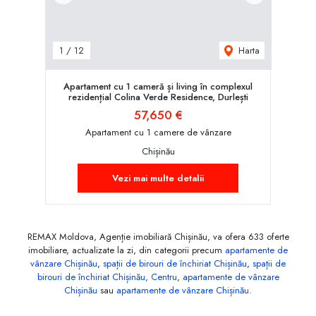
Harta
1
/
12
Apartament cu 1 cameră și living în complexul
rezidențial Colina Verde Residence, Durlești
57,650 €
Apartament cu 1 camere de vânzare
Chișinău
Vezi mai multe detalii
REMAX Moldova, Agenție imobiliară Chișinău, va ofera 633 oferte
imobiliare, actualizate la zi, din categorii precum
apartamente de
vânzare Chișinău
,
spații de birouri de închiriat Chișinău
,
spații de
birouri de închiriat Chișinău, Centru
,
apartamente de vânzare
Chișinău
sau
apartamente de vânzare Chișinău
.