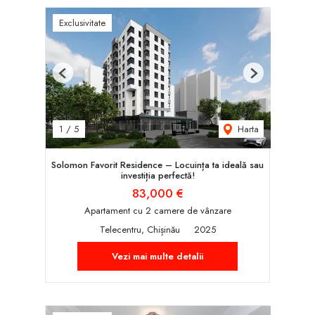
Exclusivitate
Previous
Next
Harta
1
/
5
Solomon Favorit Residence – Locuința ta ideală sau
investiția perfectă!
83,000 €
Apartament cu 2 camere de vânzare
Telecentru, Chișinău
2025
Vezi mai multe detalii