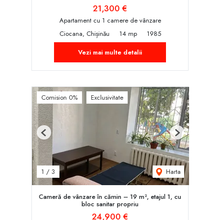
21,300 €
Apartament cu 1 camere de vânzare
Ciocana, Chișinău
14 mp
1985
Vezi mai multe detalii
Comision 0%
Exclusivitate
Previous
Next
Harta
1
/
3
Cameră de vânzare în cămin – 19 m², etajul 1, cu
bloc sanitar propriu
24,900 €