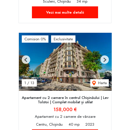
Sculeni, Chișinău
34 mp
Vezi mai multe detalii
Comision 0%
Exclusivitate
Previous
Next
Harta
1
/
13
Apartament cu 2 camere în centrul Chișinăului | Lev
Tolstoi | Complet mobilat și utilat
158,000 €
Apartament cu 2 camere de vânzare
Centru, Chișinău
40 mp
2023