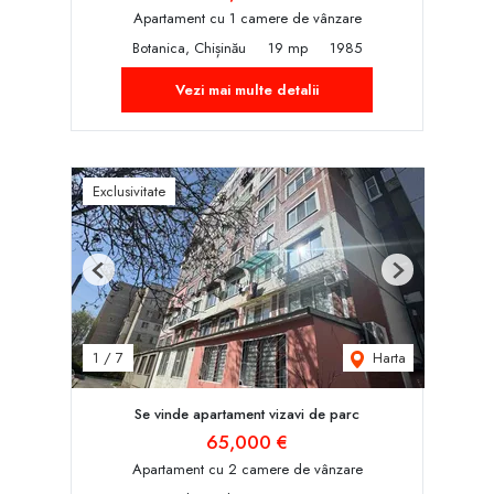
Apartament cu 1 camere de vânzare
Botanica, Chișinău
19 mp
1985
Vezi mai multe detalii
Exclusivitate
Previous
Next
Harta
1
/
7
Se vinde apartament vizavi de parc
65,000 €
Apartament cu 2 camere de vânzare