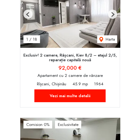
Previous
Next
Harta
1
/
18
Exclusiv! 2 camere, Râșcani, Kiev 8/2 – etajul 2/5,
reparație capitală nouă
92,000 €
Apartament cu 2 camere de vânzare
Rîșcani, Chișinău
45.9 mp
1964
Vezi mai multe detalii
Comision 0%
Exclusivitate