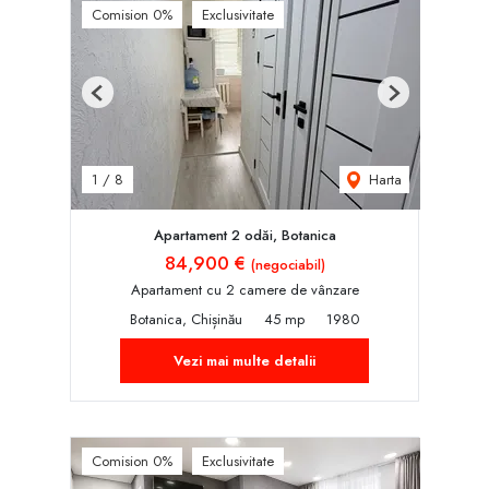
Comision 0%
Exclusivitate
Previous
Next
Harta
1
/
8
Apartament 2 odăi, Botanica
84,900 €
(negociabil)
Apartament cu 2 camere de vânzare
Botanica, Chișinău
45 mp
1980
Vezi mai multe detalii
Comision 0%
Exclusivitate