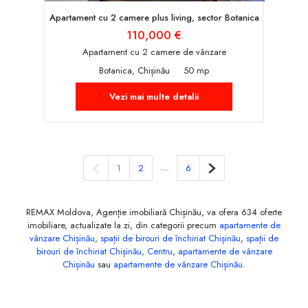
Apartament cu 2 camere plus living, sector Botanica
110,000 €
Apartament cu 2 camere de vânzare
Botanica, Chișinău
50 mp
Vezi mai multe detalii
Pagina anterioară
...
Pagina următoare
1
2
6
REMAX Moldova, Agenție imobiliară Chișinău, va ofera 634 oferte
imobiliare, actualizate la zi, din categorii precum
apartamente de
vânzare Chișinău
,
spații de birouri de închiriat Chișinău
,
spații de
birouri de închiriat Chișinău, Centru
,
apartamente de vânzare
Chișinău
sau
apartamente de vânzare Chișinău
.