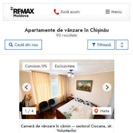
Sună acum
Meniu
Apartamente de vânzare în Chișinău
90 rezultate
Caută din nou
Filtrează
Comision 0%
Exclusivitate
Previous
Next
Harta
1
/
4
Cameră de vânzare în cămin – sectorul Ciocana, str.
Voluntarilor