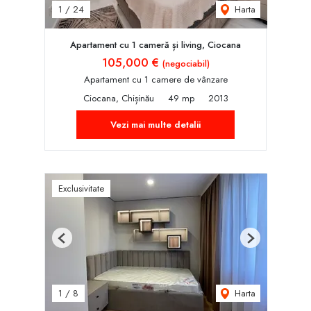
Harta
1
/
24
Apartament cu 1 cameră și living, Ciocana
105,000 €
(negociabil)
Apartament cu 1 camere de vânzare
Ciocana, Chișinău
49 mp
2013
Vezi mai multe detalii
Exclusivitate
Previous
Next
Harta
1
/
8