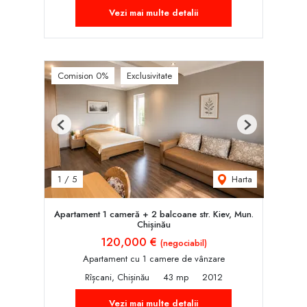
Vezi mai multe detalii
Comision 0%
Exclusivitate
Previous
Next
Harta
1
/
5
Apartament 1 cameră + 2 balcoane str. Kiev, Mun.
Chișinău
120,000 €
(negociabil)
Apartament cu 1 camere de vânzare
Rîșcani, Chișinău
43 mp
2012
Vezi mai multe detalii