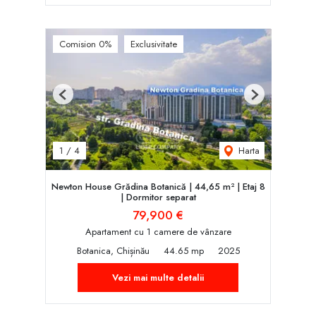
Comision 0%
Exclusivitate
Previous
Next
Harta
1
/
4
Newton House Grădina Botanică | 44,65 m² | Etaj 8
| Dormitor separat
79,900 €
Apartament cu 1 camere de vânzare
Botanica, Chișinău
44.65 mp
2025
Vezi mai multe detalii