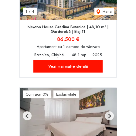
Harta
1
/
4
Newton House Grădina Botanică | 48,10 m² |
Garderobă | Etaj 11
86,500 €
Apartament cu 1 camere de vânzare
Botanica, Chișinău
48.1 mp
2025
Vezi mai multe detalii
Comision 0%
Exclusivitate
Previous
Next