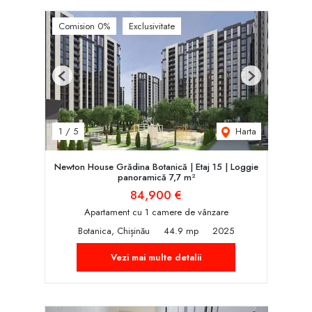
Comision 0%
Exclusivitate
Previous
Next
Harta
1
/
5
Newton House Grădina Botanică | Etaj 15 | Loggie
panoramică 7,7 m²
84,900 €
Apartament cu 1 camere de vânzare
Botanica, Chișinău
44.9 mp
2025
Vezi mai multe detalii