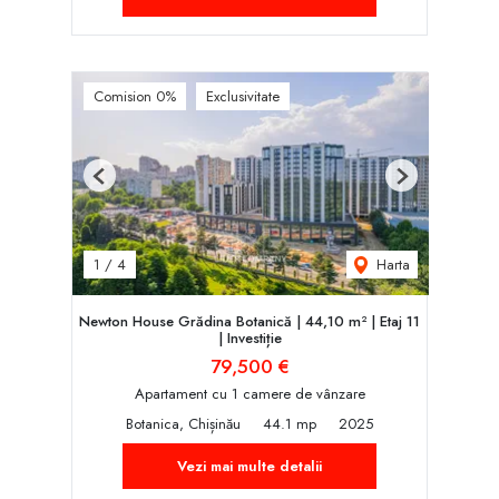
Comision 0%
Exclusivitate
Previous
Next
Harta
1
/
4
Newton House Grădina Botanică | 44,10 m² | Etaj 11
| Investiție
79,500 €
Apartament cu 1 camere de vânzare
Botanica, Chișinău
44.1 mp
2025
Vezi mai multe detalii