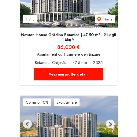
Harta
1
/
5
Newton House Grădina Botanică | 47,50 m² | 2 Logii
| Etaj 9
86,000 €
Apartament cu 1 camere de vânzare
Botanica, Chișinău
47.5 mp
2025
Vezi mai multe detalii
Comision 0%
Exclusivitate
Previous
Next