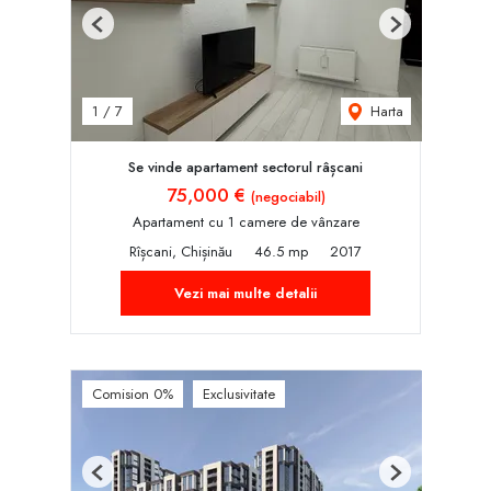
Previous
Next
Harta
1
/
7
Se vinde apartament sectorul râșcani
75,000 €
(negociabil)
Apartament cu 1 camere de vânzare
Rîșcani, Chișinău
46.5 mp
2017
Vezi mai multe detalii
Comision 0%
Exclusivitate
Previous
Next